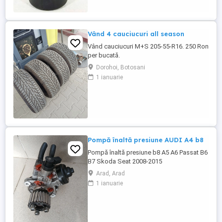
priva ...
Vând 4 cauciucuri all season
Vând cauciucuri M+S 205-55-R16. 250 Ron
per bucată.
Dorohoi, Botosani
1 ianuarie
Pompă înaltă presiune AUDI A4 b8
Pompă înaltă presiune b8 A5 A6 Passat B6
B7 Skoda Seat 2008-2015
Arad, Arad
1 ianuarie