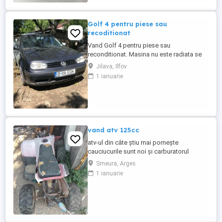
Golf 4 pentru piese sau
recoditionat
Vand Golf 4 pentru piese sau
reconditionat. Masina nu este radiata se
poate oferi si fiscal cod motor ALH
Jilava, Ilfov
1 ianuarie
vand atv 125cc
atv-ul din câte știu mai pornește
cauciucurile sunt noi și carburatorul
Smeura, Arges
1 ianuarie