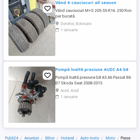
Vând 4 cauciucuri all season
Vând cauciucuri M+S 205-55-R16. 250 Ron
per bucată.
Dorohoi, Botosani
1 ianuarie
Pompă înaltă presiune AUDI A4 b8
Pompă înaltă presiune b8 A5 A6 Passat B6
B7 Skoda Seat 2008-2015
Arad, Arad
1 ianuarie
Publi24
Anunțuri
Bihor
Hotarel
Auto moto
Moto
Piese