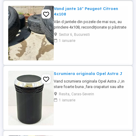
Vand jante 16" Peugeot Citroen
4x108
Vân d jantele din pozele de mai sus, au
prindere 4x108, recondiționate și păstrate
in stare foarte buna.Anvelopele mai țin
Sector 6, Bucuresti
probabil un sezon
1 ianuarie
Scrumiera originala Opel Astra J
Vand scrumiera originala Opel Astra J ,in
stare foarte buna ,fara crapaturi sau alte
defecte .Piesa originala ,curata si complet
Resita, Caras-Severin
fuctionala ,ideal pentru inlocuirea celei
1 ianuarie
deteriorate sau lipsa - Originala Opel -
Compatibila cu Opel Astra J - Montaj
simplu Pentru mai multe detalii,contact in
priva ...