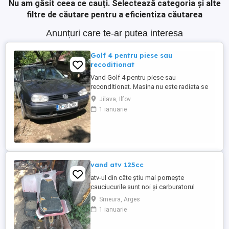
Nu am găsit ceea ce cauți.
Selectează categoria și alte
filtre de căutare pentru a eficientiza căutarea
Anunțuri care te-ar putea interesa
Golf 4 pentru piese sau
recoditionat
Vand Golf 4 pentru piese sau
reconditionat. Masina nu este radiata se
poate oferi si fiscal cod motor ALH
Jilava, Ilfov
1 ianuarie
vand atv 125cc
atv-ul din câte știu mai pornește
cauciucurile sunt noi și carburatorul
Smeura, Arges
1 ianuarie