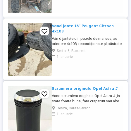
Vand jante 16" Peugeot Citroen
4x108
Vân d jantele din pozele de mai sus, au
prindere 4x108, recondiționate și păstrate
in stare foarte buna.Anvelopele mai țin
Sector 6, Bucuresti
probabil un sezon
1 ianuarie
Scrumiera originala Opel Astra J
Vand scrumiera originala Opel Astra J ,in
stare foarte buna ,fara crapaturi sau alte
defecte .Piesa originala ,curata si complet
Resita, Caras-Severin
fuctionala ,ideal pentru inlocuirea celei
1 ianuarie
deteriorate sau lipsa - Originala Opel -
Compatibila cu Opel Astra J - Montaj
simplu Pentru mai multe detalii,contact in