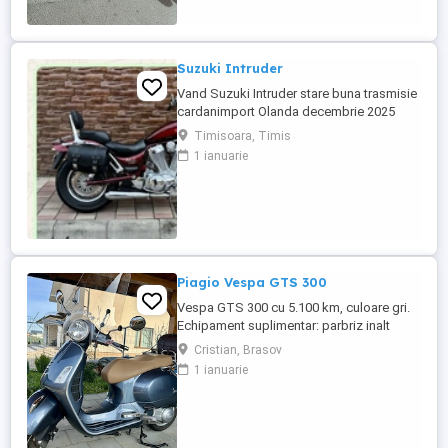
Suzuki Intruder
Vand Suzuki Intruder stare buna trasmisie
cardanimport Olanda decembrie 2025
inmatriculat RO IN FEBRUARIE Nu raspund
Timisoara, Timis
la mesaje.Schimb cu ATV plus sau minus
1 ianuarie
diferenta
Piagio Vespa GTS 300
Vespa GTS 300 cu 5.100 km, culoare gri.
Echipament suplimentar: parbriz inalt
Faco (montat 2026), geanta portbagaj
Cristian, Brasov
Classic; prelungitor scarite pasager;
1 ianuarie
suspensie fata Bitubo si frane fata spate
Frando; incarcare USB. Baterie an 2026,
ultima revizie - martie 2026. Anvelope
2024. Itp valabil pana in ...