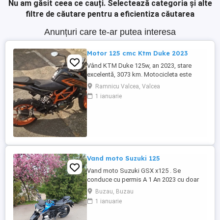
Nu am găsit ceea ce cauți.
Selectează categoria și alte
filtre de căutare pentru a eficientiza căutarea
Anunțuri care te-ar putea interesa
Motor 125 cmc Ktm Duke 2023
Vând KTM Duke 125w, an 2023, stare
excelentă, 3073 km. Motocicleta este
ideală pentru începători sau pentru oraș.
Ramnicu Valcea, Valcea
Fără daune, lovituri!
1 ianuarie
Vand moto Suzuki 125
Vand moto Suzuki GSX x125 . Se
conduce cu permis A 1 An 2023 cu doar
5000km Stare impecabila , fara cazaturi
Buzau, Buzau
ITP valabil pana in noiembrie 2027 Revizii
1 ianuarie
si schimb de ulei in service autorizat