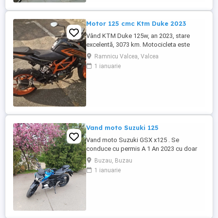
Motor 125 cmc Ktm Duke 2023
Vând KTM Duke 125w, an 2023, stare
excelentă, 3073 km. Motocicleta este
ideală pentru începători sau pentru oraș.
Ramnicu Valcea, Valcea
Fără daune, lovituri!
1 ianuarie
Vand moto Suzuki 125
Vand moto Suzuki GSX x125 . Se
conduce cu permis A 1 An 2023 cu doar
5000km Stare impecabila , fara cazaturi
Buzau, Buzau
ITP valabil pana in noiembrie 2027 Revizii
1 ianuarie
si schimb de ulei in service autorizat