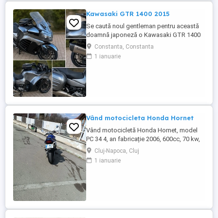
Kawasaki GTR 1400 2015
Se caută noul gentleman pentru această
doamnă japoneză o Kawasaki GTR 1400
care încă întoarce priviri și iubește
Constanta, Constanta
kilometrii. A fost răsfățată, întreținută la
1 ianuarie
timp și tratată cu respect. O dau doar
cuiva care va avea grijă de ea așa cum am
făcut-o și eu. Restul îl va convinge ea la
prima cheie. Vă ...
Vând motocicleta Honda Hornet
Vând motocicletă Honda Hornet, model
PC 34 4, an fabricație 2006, 600cc, 70 kw,
98 cp, inspecție tehnică valabilă până în
Cluj-Napoca, Cluj
august 2027 . Preț 1900 euro
1 ianuarie