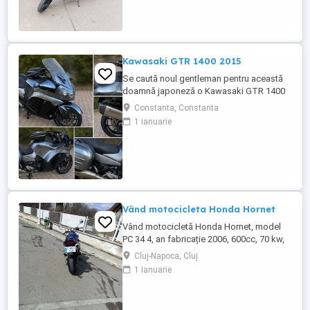
Kawasaki GTR 1400 2015
Se caută noul gentleman pentru această
doamnă japoneză o Kawasaki GTR 1400
care încă întoarce priviri și iubește
Constanta, Constanta
kilometrii. A fost răsfățată, întreținută la
1 ianuarie
timp și tratată cu respect. O dau doar
cuiva care va avea grijă de ea așa cum am
făcut-o și eu. Restul îl va convinge ea la
prima cheie. Vă ...
Vând motocicleta Honda Hornet
Vând motocicletă Honda Hornet, model
PC 34 4, an fabricație 2006, 600cc, 70 kw,
98 cp, inspecție tehnică valabilă până în
Cluj-Napoca, Cluj
august 2027 . Preț 1900 euro
1 ianuarie