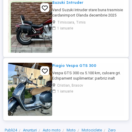
Suzuki Intruder
Vand Suzuki Intruder stare buna trasmisie
cardanimport Olanda decembrie 2025
inmatriculat RO IN FEBRUARIE Nu raspund
Timisoara, Timis
la mesaje.Schimb cu ATV plus sau minus
1 ianuarie
diferenta
Piagio Vespa GTS 300
Vespa GTS 300 cu 5.100 km, culoare gri.
Echipament suplimentar: parbriz inalt
Faco (montat 2026), geanta portbagaj
Cristian, Brasov
Classic; prelungitor scarite pasager;
1 ianuarie
suspensie fata Bitubo si frane fata spate
Frando; incarcare USB. Baterie an 2026,
ultima revizie - martie 2026. Anvelope
2024. Itp valabil pana in ...
Publi24
Anunțuri
Auto moto
Moto
Motociclete
Zero