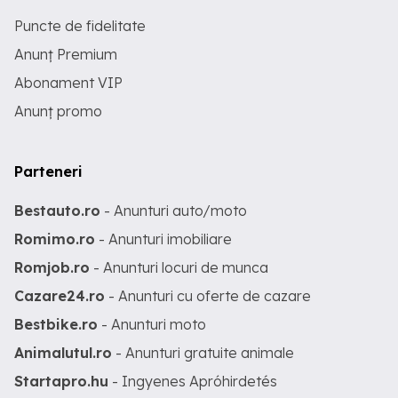
Puncte de fidelitate
Anunț Premium
Abonament VIP
Anunț promo
Parteneri
Bestauto.ro
- Anunturi auto/moto
Romimo.ro
- Anunturi imobiliare
Romjob.ro
- Anunturi locuri de munca
Cazare24.ro
- Anunturi cu oferte de cazare
Bestbike.ro
- Anunturi moto
Animalutul.ro
- Anunturi gratuite animale
Startapro.hu
- Ingyenes Apróhirdetés