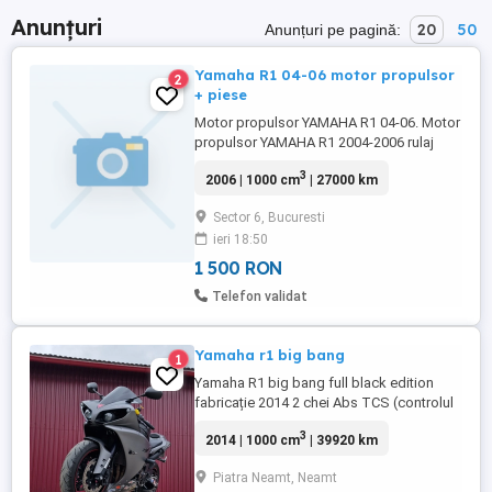
Anunțuri
20
50
Anunțuri pe pagină:
Yamaha R1 04-06 motor propulsor
2
+ piese
Motor propulsor YAMAHA R1 04-06. Motor
propulsor YAMAHA R1 2004-2006 rulaj
aprox 27000 km, perfect functional,
3
2006 | 1000 cm
| 27000 km
piese+componente carenaj, cadru
bord+cadru spate, .etc
Sector 6, Bucuresti
ieri 18:50
1 500 RON
Telefon validat
Yamaha r1 big bang
1
Yamaha R1 big bang full black edition
fabricație 2014 2 chei Abs TCS (controlul
tracțiunii) 3 moduri de condus Amortizor
3
2014 | 1000 cm
| 39920 km
de direcție (antivoblaj) Quickshifter
Blipper Stop cu semnalizari integrat
Piatra Neamt, Neamt
Scărițe sport cu reglaj Manete sport cu