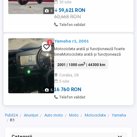
30 iulie
reglaj Parbriz black Crash pad Protecții
motor si rezervor Evacuare ...
59,621 RON
5
60,668 RON
Telefon validat
Yamaha r1, 2001
1
Motocicleta arată și funcționează foarte
bineMotocicleta arată și funcționează
foarte bine
3
2001 | 1000 cm
| 44300 km
Corabia, Olt
5 iulie
16 760 RON
5
Telefon validat
Publi24
Anunțuri
Auto moto
Moto
Motociclete
Yamaha
R1
Categorii