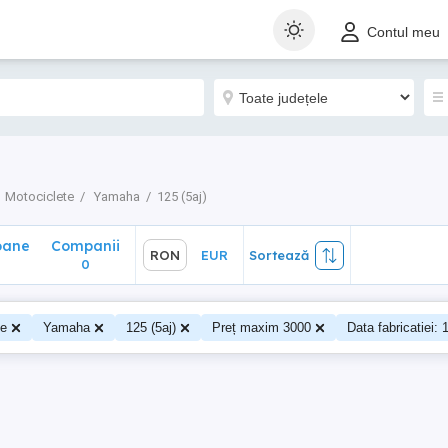
ane
Companii
RON
EUR
Sortează
Contul meu
0
Motociclete
Yamaha
125 (5aj)
oane
Companii
RON
EUR
Sortează
0
te
Yamaha
125 (5aj)
Preț maxim 3000
Data fabricatiei: 