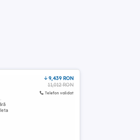
9,439 RON
11,012 RON
Telefon validat
.
ără
cleta