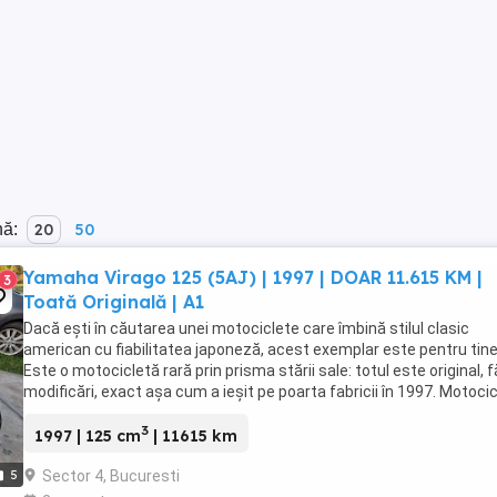
nă:
20
50
Yamaha Virago 125 (5AJ) | 1997 | DOAR 11.615 KM |
3
Toată Originală | A1
Dacă ești în căutarea unei motociclete care îmbină stilul clasic
american cu fiabilitatea japoneză, acest exemplar este pentru tine
Este o motocicletă rară prin prisma stării sale: totul este original, f
modificări, exact așa cum a ieșit pe poarta fabricii în 1997. Motoci
e în stare de conservare ...
3
1997 | 125 cm
| 11615 km
Sector 4, Bucuresti
5