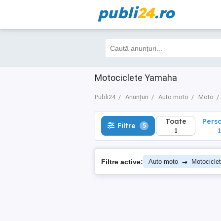
publi
24
.ro
Toate
Perso
Filtre
5
1
1
Motociclete Yamaha
Publi24
Anunțuri
Auto moto
Moto
Toate
Pers
Filtre
5
1
1
→
Filtre active:
Auto moto
Motocicle