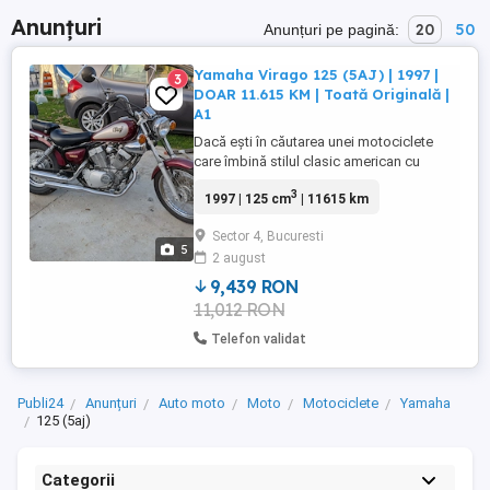
Anunțuri
20
50
Anunțuri pe pagină:
Yamaha Virago 125 (5AJ) | 1997 |
3
DOAR 11.615 KM | Toată Originală |
A1
Dacă ești în căutarea unei motociclete
care îmbină stilul clasic american cu
fiabilitatea japoneză, acest exemplar este
3
1997 | 125 cm
| 11615 km
pentru tine. Este o motocicletă rară prin
prisma stării sale: totul este original, fără
Sector 4, Bucuresti
modificări, exact așa cum a ieșit pe poarta
5
2 august
fabricii în 1997. Motocicleta e în stare de
conservare ...
9,439 RON
11,012 RON
Telefon validat
Publi24
Anunțuri
Auto moto
Moto
Motociclete
Yamaha
125 (5aj)
Categorii