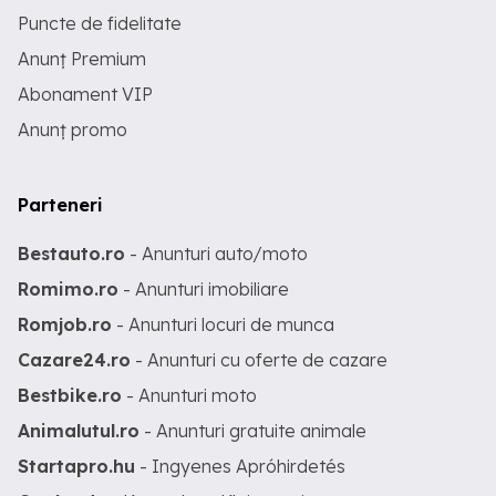
Puncte de fidelitate
Anunț Premium
Abonament VIP
Anunț promo
Parteneri
Bestauto.ro
- Anunturi auto/moto
Romimo.ro
- Anunturi imobiliare
Romjob.ro
- Anunturi locuri de munca
Cazare24.ro
- Anunturi cu oferte de cazare
Bestbike.ro
- Anunturi moto
Animalutul.ro
- Anunturi gratuite animale
Startapro.hu
- Ingyenes Apróhirdetés