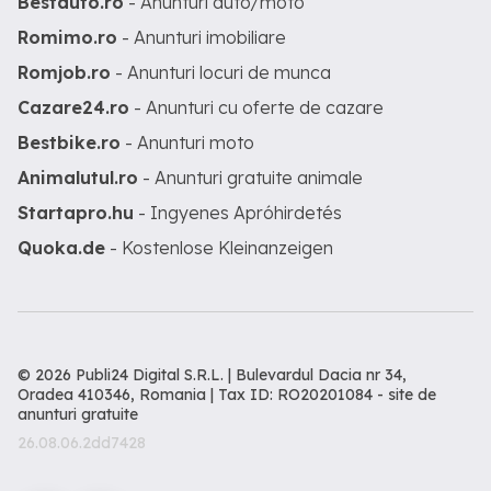
Bestauto.ro
- Anunturi auto/moto
Romimo.ro
- Anunturi imobiliare
Romjob.ro
- Anunturi locuri de munca
Cazare24.ro
- Anunturi cu oferte de cazare
Bestbike.ro
- Anunturi moto
Animalutul.ro
- Anunturi gratuite animale
Startapro.hu
- Ingyenes Apróhirdetés
Quoka.de
- Kostenlose Kleinanzeigen
© 2026 Publi24 Digital S.R.L. | Bulevardul Dacia nr 34,
Oradea 410346, Romania | Tax ID: RO20201084 -
site de
anunturi gratuite
26.08.06.2dd7428