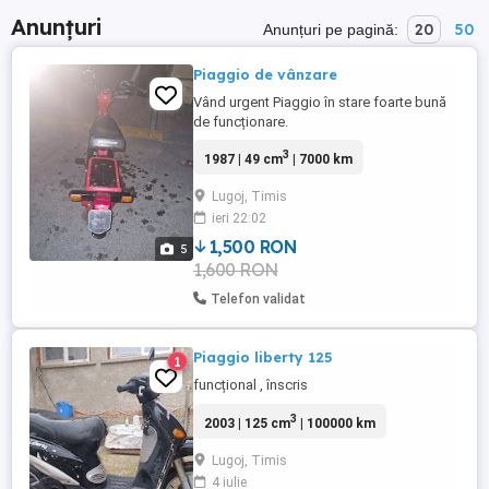
Anunțuri
20
50
Anunțuri pe pagină:
Piaggio de vânzare
Vând urgent Piaggio în stare foarte bună
de funcționare.
3
1987 | 49 cm
| 7000 km
Lugoj, Timis
ieri 22:02
1,500 RON
5
1,600 RON
Telefon validat
Piaggio liberty 125
1
funcțional , înscris
3
2003 | 125 cm
| 100000 km
Lugoj, Timis
4 iulie