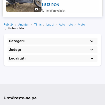
1 573 RON
3
Telefon validat
Publi24
Anunțuri
Timis
Lugoj
Auto moto
Moto
Motociclete
Categorii
Județe
Localități
Urmărește-ne pe