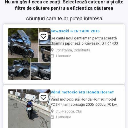
Nu am găsit ceea ce cauți.
Selectează categoria și alte
filtre de căutare pentru a eficientiza căutarea
Anunțuri care te-ar putea interesa
Kawasaki GTR 1400 2015
Se caută noul gentleman pentru această
doamnă japoneză o Kawasaki GTR 1400
care încă întoarce priviri și iubește
Constanta, Constanta
kilometrii. A fost răsfățată, întreținută la
1 ianuarie
timp și tratată cu respect. O dau doar
cuiva care va avea grijă de ea așa cum am
făcut-o și eu. Restul îl va convinge ea la
prima cheie. Vă ...
Vând motocicleta Honda Hornet
Vând motocicletă Honda Hornet, model
PC 34 4, an fabricație 2006, 600cc, 70 kw,
98 cp, inspecție tehnică valabilă până în
Cluj-Napoca, Cluj
august 2027 . Preț 1900 euro
1 ianuarie