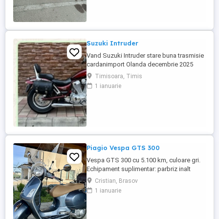
Suzuki Intruder
Vand Suzuki Intruder stare buna trasmisie
cardanimport Olanda decembrie 2025
inmatriculat RO IN FEBRUARIE Nu raspund
Timisoara, Timis
la mesaje.Schimb cu ATV plus sau minus
1 ianuarie
diferenta
Piagio Vespa GTS 300
Vespa GTS 300 cu 5.100 km, culoare gri.
Echipament suplimentar: parbriz inalt
Faco (montat 2026), geanta portbagaj
Cristian, Brasov
Classic; prelungitor scarite pasager;
1 ianuarie
suspensie fata Bitubo si frane fata spate
Frando; incarcare USB. Baterie an 2026,
ultima revizie - martie 2026. Anvelope