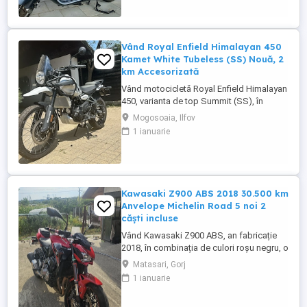
2024. Itp valabil pana in ...
Vând Royal Enfield Himalayan 450
Kamet White Tubeless (SS) Nouă, 2
km Accesorizată
Vând motocicletă Royal Enfield Himalayan
450, varianta de top Summit (SS), în
culoarea Kamet White, dotată din fabrică
Mogosoaia, Ilfov
cu jante Tubeless. Motocicleta este
1 ianuarie
practic nouă, neutilizată (2 km). A fost
fabricată în octombrie 2024 și
achiziționată din reprezentanță în aprilie
2025. Se află în stare absolut ...
Kawasaki Z900 ABS 2018 30.500 km
Anvelope Michelin Road 5 noi 2
căști incluse
Vând Kawasaki Z900 ABS, an fabricație
2018, în combinația de culori roșu negru, o
configurație foarte frumoasă și mai rar
Matasari, Gorj
întâlnită. Motocicleta are aproximativ
1 ianuarie
30.500 km și se prezintă foarte bine. Este
echipată cu anvelope Michelin Road 5 noi,