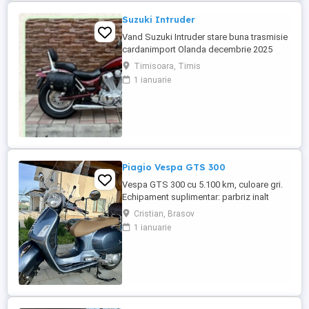
Suzuki Intruder
Vand Suzuki Intruder stare buna trasmisie
cardanimport Olanda decembrie 2025
inmatriculat RO IN FEBRUARIE Nu raspund
Timisoara, Timis
la mesaje.Schimb cu ATV plus sau minus
1 ianuarie
diferenta
Piagio Vespa GTS 300
Vespa GTS 300 cu 5.100 km, culoare gri.
Echipament suplimentar: parbriz inalt
Faco (montat 2026), geanta portbagaj
Cristian, Brasov
Classic; prelungitor scarite pasager;
1 ianuarie
suspensie fata Bitubo si frane fata spate
Frando; incarcare USB. Baterie an 2026,
ultima revizie - martie 2026. Anvelope
2024. Itp valabil pana in ...