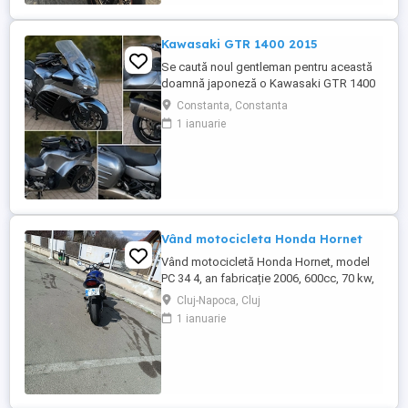
care au rulat mai puțin de 100 km. RAR
efectuat recent, ...
Kawasaki GTR 1400 2015
Se caută noul gentleman pentru această
doamnă japoneză o Kawasaki GTR 1400
care încă întoarce priviri și iubește
Constanta, Constanta
kilometrii. A fost răsfățată, întreținută la
1 ianuarie
timp și tratată cu respect. O dau doar
cuiva care va avea grijă de ea așa cum am
făcut-o și eu. Restul îl va convinge ea la
prima cheie. Vă ...
Vând motocicleta Honda Hornet
Vând motocicletă Honda Hornet, model
PC 34 4, an fabricație 2006, 600cc, 70 kw,
98 cp, inspecție tehnică valabilă până în
Cluj-Napoca, Cluj
august 2027 . Preț 1900 euro
1 ianuarie