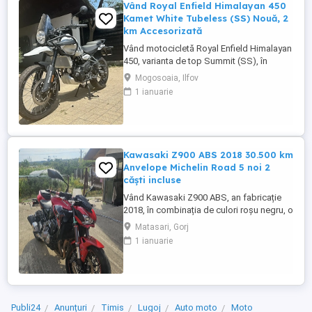
Vând Royal Enfield Himalayan 450
Kamet White Tubeless (SS) Nouă, 2
km Accesorizată
Vând motocicletă Royal Enfield Himalayan
450, varianta de top Summit (SS), în
culoarea Kamet White, dotată din fabrică
Mogosoaia, Ilfov
cu jante Tubeless. Motocicleta este
1 ianuarie
practic nouă, neutilizată (2 km). A fost
fabricată în octombrie 2024 și
achiziționată din reprezentanță în aprilie
2025. Se află în stare absolut ...
Kawasaki Z900 ABS 2018 30.500 km
Anvelope Michelin Road 5 noi 2
căști incluse
Vând Kawasaki Z900 ABS, an fabricație
2018, în combinația de culori roșu negru, o
configurație foarte frumoasă și mai rar
Matasari, Gorj
întâlnită. Motocicleta are aproximativ
1 ianuarie
30.500 km și se prezintă foarte bine. Este
echipată cu anvelope Michelin Road 5 noi,
care au rulat mai puțin de 100 km. RAR
efectuat recent, ...
Publi24
Anunțuri
Timis
Lugoj
Auto moto
Moto