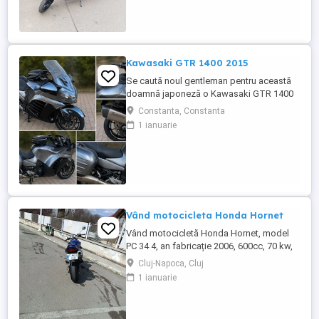
Kawasaki GTR 1400 2015
Se caută noul gentleman pentru această
doamnă japoneză o Kawasaki GTR 1400
care încă întoarce priviri și iubește
Constanta, Constanta
kilometrii. A fost răsfățată, întreținută la
1 ianuarie
timp și tratată cu respect. O dau doar
cuiva care va avea grijă de ea așa cum am
făcut-o și eu. Restul îl va convinge ea la
prima cheie. Vă ...
Vând motocicleta Honda Hornet
Vând motocicletă Honda Hornet, model
PC 34 4, an fabricație 2006, 600cc, 70 kw,
98 cp, inspecție tehnică valabilă până în
Cluj-Napoca, Cluj
august 2027 . Preț 1900 euro
1 ianuarie