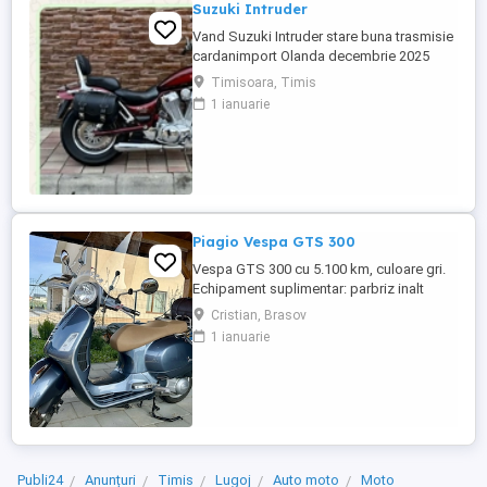
Suzuki Intruder
Vand Suzuki Intruder stare buna trasmisie
cardanimport Olanda decembrie 2025
inmatriculat RO IN FEBRUARIE Nu raspund
Timisoara, Timis
la mesaje.Schimb cu ATV plus sau minus
1 ianuarie
diferenta
Piagio Vespa GTS 300
Vespa GTS 300 cu 5.100 km, culoare gri.
Echipament suplimentar: parbriz inalt
Faco (montat 2026), geanta portbagaj
Cristian, Brasov
Classic; prelungitor scarite pasager;
1 ianuarie
suspensie fata Bitubo si frane fata spate
Frando; incarcare USB. Baterie an 2026,
ultima revizie - martie 2026. Anvelope
2024. Itp valabil pana in ...
Publi24
Anunțuri
Timis
Lugoj
Auto moto
Moto