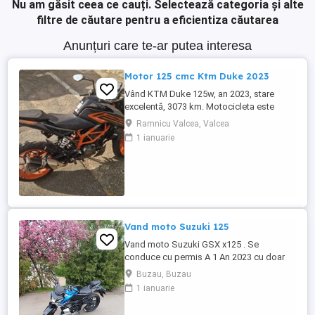
Nu am găsit ceea ce cauți.
Selectează categoria și alte
filtre de căutare pentru a eficientiza căutarea
Anunțuri care te-ar putea interesa
Motor 125 cmc Ktm Duke 2023
Vând KTM Duke 125w, an 2023, stare
excelentă, 3073 km. Motocicleta este
ideală pentru începători sau pentru oraș.
Ramnicu Valcea, Valcea
Fără daune, lovituri!
1 ianuarie
Vand moto Suzuki 125
Vand moto Suzuki GSX x125 . Se
conduce cu permis A 1 An 2023 cu doar
5000km Stare impecabila , fara cazaturi
Buzau, Buzau
ITP valabil pana in noiembrie 2027 Revizii
1 ianuarie
si schimb de ulei in service autorizat