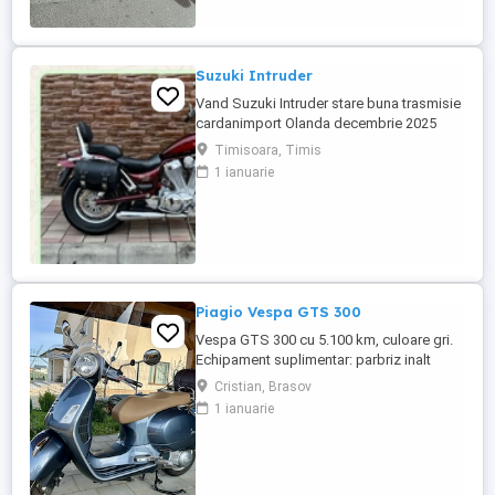
Suzuki Intruder
Vand Suzuki Intruder stare buna trasmisie
cardanimport Olanda decembrie 2025
inmatriculat RO IN FEBRUARIE Nu raspund
Timisoara, Timis
la mesaje.Schimb cu ATV plus sau minus
1 ianuarie
diferenta
Piagio Vespa GTS 300
Vespa GTS 300 cu 5.100 km, culoare gri.
Echipament suplimentar: parbriz inalt
Faco (montat 2026), geanta portbagaj
Cristian, Brasov
Classic; prelungitor scarite pasager;
1 ianuarie
suspensie fata Bitubo si frane fata spate
Frando; incarcare USB. Baterie an 2026,
ultima revizie - martie 2026. Anvelope
2024. Itp valabil pana in ...