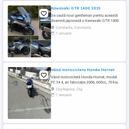
Kawasaki GTR 1400 2015
Se caută noul gentleman pentru această
doamnă japoneză o Kawasaki GTR 1400
care încă întoarce priviri și iubește
Constanta, Constanta
kilometrii. A fost răsfățată, întreținută la
1 ianuarie
timp și tratată cu respect. O dau doar
cuiva care va avea grijă de ea așa cum am
făcut-o și eu. Restul îl va convinge ea la
prima cheie. Vă ...
Vând motocicleta Honda Hornet
Vând motocicletă Honda Hornet, model
PC 34 4, an fabricație 2006, 600cc, 70 kw,
98 cp, inspecție tehnică valabilă până în
Cluj-Napoca, Cluj
august 2027 . Preț 1900 euro
1 ianuarie