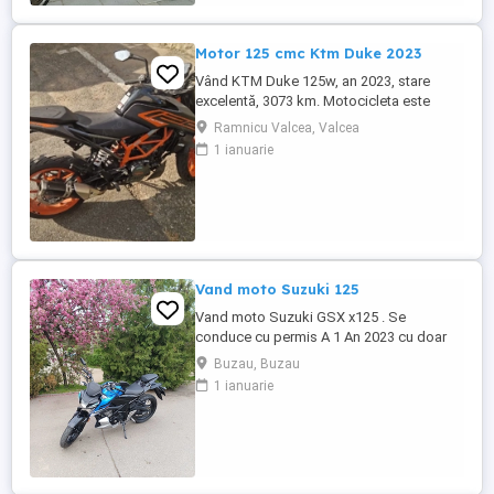
Motor 125 cmc Ktm Duke 2023
Vând KTM Duke 125w, an 2023, stare
excelentă, 3073 km. Motocicleta este
ideală pentru începători sau pentru oraș.
Ramnicu Valcea, Valcea
Fără daune, lovituri!
1 ianuarie
Vand moto Suzuki 125
Vand moto Suzuki GSX x125 . Se
conduce cu permis A 1 An 2023 cu doar
5000km Stare impecabila , fara cazaturi
Buzau, Buzau
ITP valabil pana in noiembrie 2027 Revizii
1 ianuarie
si schimb de ulei in service autorizat