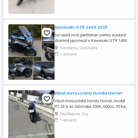
Kawasaki GTR 1400 2015
Se caută noul gentleman pentru această
doamnă japoneză o Kawasaki GTR 1400
care încă întoarce priviri și iubește
Constanta, Constanta
kilometrii. A fost răsfățată, întreținută la
1 ianuarie
timp și tratată cu respect. O dau doar
cuiva care va avea grijă de ea așa cum am
făcut-o și eu. Restul îl va convinge ea la
prima cheie. Vă ...
Vând motocicleta Honda Hornet
Vând motocicletă Honda Hornet, model
PC 34 4, an fabricație 2006, 600cc, 70 kw,
98 cp, inspecție tehnică valabilă până în
Cluj-Napoca, Cluj
august 2027 . Preț 1900 euro
1 ianuarie