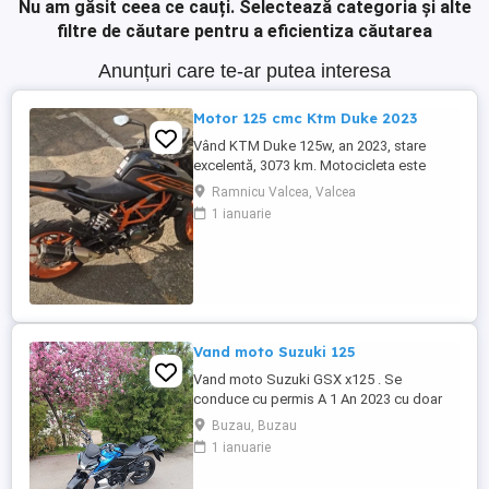
Nu am găsit ceea ce cauți.
Selectează categoria și alte
filtre de căutare pentru a eficientiza căutarea
Anunțuri care te-ar putea interesa
Motor 125 cmc Ktm Duke 2023
Vând KTM Duke 125w, an 2023, stare
excelentă, 3073 km. Motocicleta este
ideală pentru începători sau pentru oraș.
Ramnicu Valcea, Valcea
Fără daune, lovituri!
1 ianuarie
Vand moto Suzuki 125
Vand moto Suzuki GSX x125 . Se
conduce cu permis A 1 An 2023 cu doar
5000km Stare impecabila , fara cazaturi
Buzau, Buzau
ITP valabil pana in noiembrie 2027 Revizii
1 ianuarie
si schimb de ulei in service autorizat