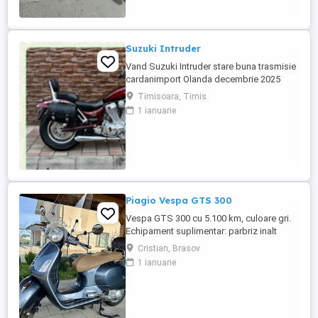
Suzuki Intruder
Vand Suzuki Intruder stare buna trasmisie
cardanimport Olanda decembrie 2025
inmatriculat RO IN FEBRUARIE Nu raspund
Timisoara, Timis
la mesaje.Schimb cu ATV plus sau minus
1 ianuarie
diferenta
Piagio Vespa GTS 300
Vespa GTS 300 cu 5.100 km, culoare gri.
Echipament suplimentar: parbriz inalt
Faco (montat 2026), geanta portbagaj
Cristian, Brasov
Classic; prelungitor scarite pasager;
1 ianuarie
suspensie fata Bitubo si frane fata spate
Frando; incarcare USB. Baterie an 2026,
ultima revizie - martie 2026. Anvelope
2024. Itp valabil pana in ...