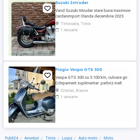
Suzuki Intruder
Vand Suzuki Intruder stare buna trasmisie
cardanimport Olanda decembrie 2025
inmatriculat RO IN FEBRUARIE Nu raspund
Timisoara, Timis
la mesaje.Schimb cu ATV plus sau minus
1 ianuarie
diferenta
Piagio Vespa GTS 300
Vespa GTS 300 cu 5.100 km, culoare gri.
Echipament suplimentar: parbriz inalt
Faco (montat 2026), geanta portbagaj
Cristian, Brasov
Classic; prelungitor scarite pasager;
1 ianuarie
suspensie fata Bitubo si frane fata spate
Frando; incarcare USB. Baterie an 2026,
ultima revizie - martie 2026. Anvelope
2024. Itp valabil pana in ...
Publi24
Anunțuri
Timis
Lugoj
Auto moto
Moto