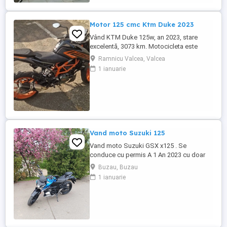
Motor 125 cmc Ktm Duke 2023
Vând KTM Duke 125w, an 2023, stare
excelentă, 3073 km. Motocicleta este
ideală pentru începători sau pentru oraș.
Ramnicu Valcea, Valcea
Fără daune, lovituri!
1 ianuarie
Vand moto Suzuki 125
Vand moto Suzuki GSX x125 . Se
conduce cu permis A 1 An 2023 cu doar
5000km Stare impecabila , fara cazaturi
Buzau, Buzau
ITP valabil pana in noiembrie 2027 Revizii
1 ianuarie
si schimb de ulei in service autorizat