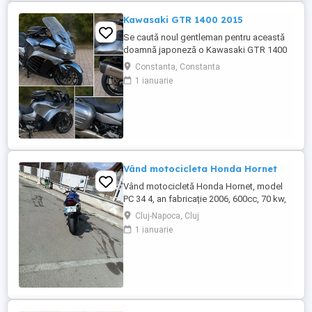
Kawasaki GTR 1400 2015
Se caută noul gentleman pentru această
doamnă japoneză o Kawasaki GTR 1400
care încă întoarce priviri și iubește
Constanta, Constanta
kilometrii. A fost răsfățată, întreținută la
1 ianuarie
timp și tratată cu respect. O dau doar
cuiva care va avea grijă de ea așa cum am
făcut-o și eu. Restul îl va convinge ea la
prima cheie. Vă ...
Vând motocicleta Honda Hornet
Vând motocicletă Honda Hornet, model
PC 34 4, an fabricație 2006, 600cc, 70 kw,
98 cp, inspecție tehnică valabilă până în
Cluj-Napoca, Cluj
august 2027 . Preț 1900 euro
1 ianuarie