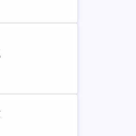
r
a
,
.