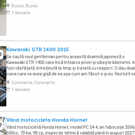
Buzau, Buzau
1 ianuarie
Kawasaki GTR 1400 2015
Se caută noul gentleman pentru această doamnă japoneză o
Kawasaki GTR 1400 care încă întoarce priviri și iubește kilometrii. A
fost răsfățată, întreținută la timp și tratată cu respect. O dau doa
cuiva care va avea grijă de ea așa cum am făcut-o și eu. Restul îl v
convinge ea la prima cheie. Vă ...
Constanta, Constanta
1 ianuarie
Vând motocicleta Honda Hornet
Vând motocicletă Honda Hornet, model PC 34 4, an fabricație 2006
600cc, 70 kw, 98 cp, inspecție tehnică valabilă până în august 2027 