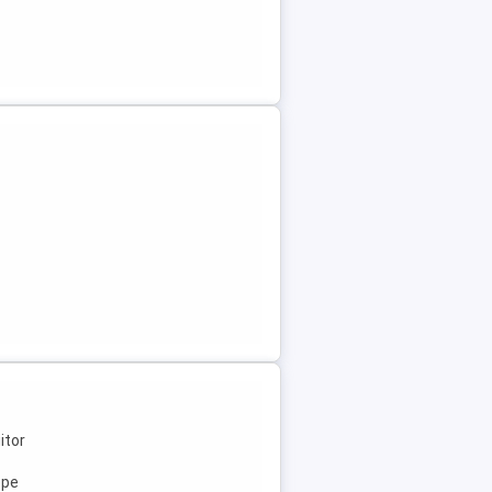
itor
ope