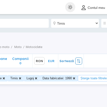
ane
Companii
RON
EUR
Sortează
Contul meu
0
o moto
Moto
Motociclete
oane
Companii
RON
EUR
Sortează
0
0
te
Timis
Lugoj
Data fabricatiei: 1990
Șterge toate filtrele