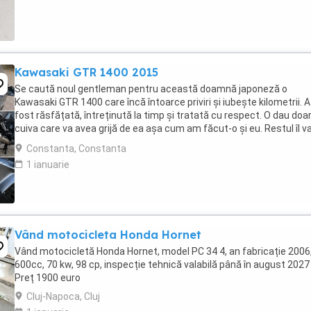
Kawasaki GTR 1400 2015
Se caută noul gentleman pentru această doamnă japoneză o
Kawasaki GTR 1400 care încă întoarce priviri și iubește kilometrii. A
fost răsfățată, întreținută la timp și tratată cu respect. O dau doa
cuiva care va avea grijă de ea așa cum am făcut-o și eu. Restul îl v
convinge ea la prima cheie. Vă ...
Constanta, Constanta
1 ianuarie
Vând motocicleta Honda Hornet
Vând motocicletă Honda Hornet, model PC 34 4, an fabricație 2006
600cc, 70 kw, 98 cp, inspecție tehnică valabilă până în august 2027 
Preț 1900 euro
Cluj-Napoca, Cluj