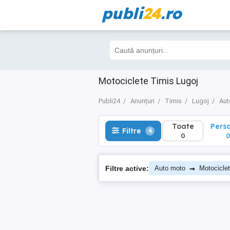
publi
24
.ro
Toate
Perso
Filtre
4
0
0
Motociclete Timis Lugoj
Publi24
Anunțuri
Timis
Lugoj
Aut
Toate
Pers
Filtre
4
0
→
Filtre active:
Auto moto
Motocicle