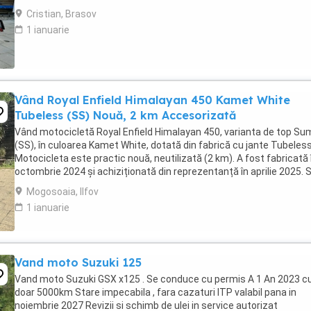
2024. Itp valabil pana in ...
Cristian, Brasov
1 ianuarie
Vând Royal Enfield Himalayan 450 Kamet White
Tubeless (SS) Nouă, 2 km Accesorizată
Vând motocicletă Royal Enfield Himalayan 450, varianta de top S
(SS), în culoarea Kamet White, dotată din fabrică cu jante Tubeless
Motocicleta este practic nouă, neutilizată (2 km). A fost fabricată 
octombrie 2024 și achiziționată din reprezentanță în aprilie 2025. 
află în stare absolut ...
Mogosoaia, Ilfov
1 ianuarie
Vand moto Suzuki 125
Vand moto Suzuki GSX x125 . Se conduce cu permis A 1 An 2023 c
doar 5000km Stare impecabila , fara cazaturi ITP valabil pana in
noiembrie 2027 Revizii si schimb de ulei in service autorizat