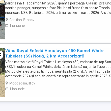
parbriz inalt Faco (montat 2026), geanta portbagaj Classic; prelung
scarite pasager; suspensie fata Bitubo si frane fata spate Frando;
incarcare USB. Baterie an 2026, ultima revizie - martie 2026. Anvel
2024. Itp valabil pana in ...
Cristian, Brasov
1 ianuarie
Vând Royal Enfield Himalayan 450 Kamet White
Tubeless (SS) Nouă, 2 km Accesorizată
Vând motocicletă Royal Enfield Himalayan 450, varianta de top S
(SS), în culoarea Kamet White, dotată din fabrică cu jante Tubeless
Motocicleta este practic nouă, neutilizată (2 km). A fost fabricată 
octombrie 2024 și achiziționată din reprezentanță în aprilie 2025. 
află în stare absolut ...
Mogosoaia, Ilfov
1 ianuarie