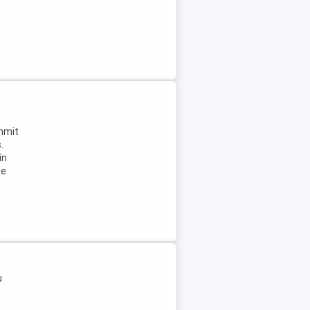
ummit
.
în
Se
u