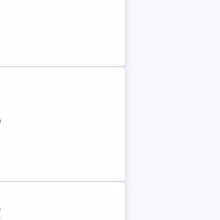
r
a
,
.