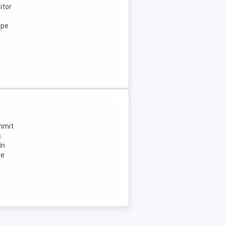
itor
ope
ummit
.
în
Se