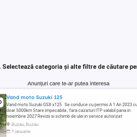
.
Selectează categoria și alte filtre de căutare pe
Anunțuri care te-ar putea interesa
Vand moto Suzuki 125
Vand moto Suzuki GSX x125 . Se conduce cu permis A 1 An 2023 c
doar 5000km Stare impecabila , fara cazaturi ITP valabil pana in
noiembrie 2027 Revizii si schimb de ulei in service autorizat
Buzau, Buzau
1 ianuarie