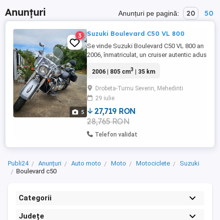
Anunțuri
20
50
Anunțuri pe pagină:
Suzuki Boulevard C50 VL 800
3
Se vinde Suzuki Boulevard C50 VL 800 an
2006, înmatriculat, un cruiser autentic adus
din America, recunoscut pentru confortul
3
2006 | 805 cm
| 35 km
excepțional și fiabilitatea motorului V-
Twin de 805cc. Motocicleta se remarcă
Drobeta-Turnu Severin, Mehedinti
prin stilul clasic, fiind ideală atât pentru
29 iulie
oraș, cât și pentru călătorii relaxante.
Specificații ...
27,719 RON
5
28,765 RON
Telefon validat
Publi24
Anunțuri
Auto moto
Moto
Motociclete
Suzuki
Boulevard c50
Categorii
Județe