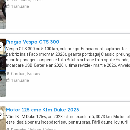
1 ianuarie
Piagio Vespa GTS 300
Vespa GTS 300 cu 5.100 km, culoare gri. Echipament suplimentar:
parbriz inalt Faco (montat 2026), geanta portbagaj Classic; prelung
scarite pasager; suspensie fata Bitubo si frane fata spate Frando;
incarcare USB. Baterie an 2026, ultima revizie - martie 2026. Anvel
2024. Itp valabil pana in ...
Cristian, Brasov
1 ianuarie
Motor 125 cmc Ktm Duke 2023
Vând KTM Duke 125w, an 2023, stare excelentă, 3073 km. Motocic
este ideală pentru începători sau pentru oraș. Fără daune, lovituri!