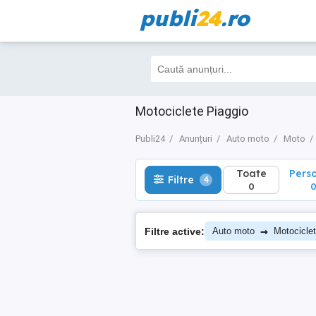
publi
24
.ro
Toate
Perso
Filtre
4
0
0
Motociclete Piaggio
Publi24
Anunțuri
Auto moto
Moto
Toate
Pers
Filtre
4
0
→
Filtre active:
Auto moto
Motocicle