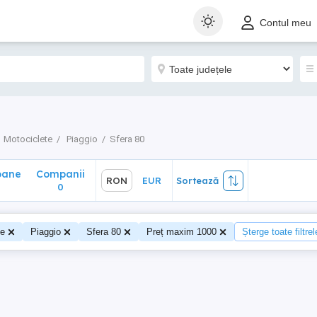
ane
Companii
RON
EUR
Sortează
Contul meu
0
Motociclete
Piaggio
Sfera 80
oane
Companii
RON
EUR
Sortează
0
0
te
Piaggio
Sfera 80
Preț maxim 1000
Șterge toate filtrel