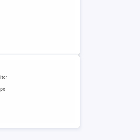
itor
ope