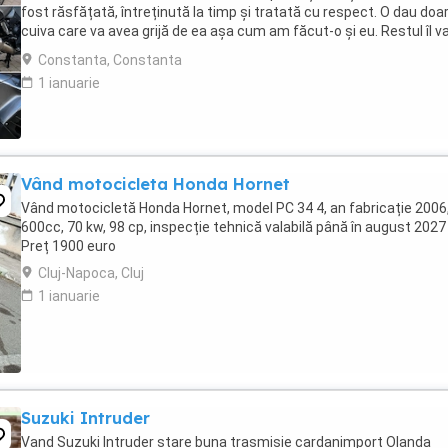
fost răsfățată, întreținută la timp și tratată cu respect. O dau doa
cuiva care va avea grijă de ea așa cum am făcut-o și eu. Restul îl v
convinge ea la prima cheie. Vă ...
Constanta, Constanta
1 ianuarie
Vând motocicleta Honda Hornet
Vând motocicletă Honda Hornet, model PC 34 4, an fabricație 2006
600cc, 70 kw, 98 cp, inspecție tehnică valabilă până în august 2027 
Preț 1900 euro
Cluj-Napoca, Cluj
1 ianuarie
Suzuki Intruder
Vand Suzuki Intruder stare buna trasmisie cardanimport Olanda