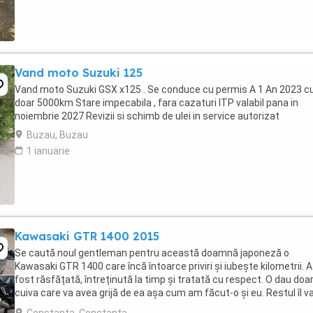
Vand moto Suzuki 125
Vand moto Suzuki GSX x125 . Se conduce cu permis A 1 An 2023 c
doar 5000km Stare impecabila , fara cazaturi ITP valabil pana in
noiembrie 2027 Revizii si schimb de ulei in service autorizat
Buzau, Buzau
1 ianuarie
Kawasaki GTR 1400 2015
Se caută noul gentleman pentru această doamnă japoneză o
Kawasaki GTR 1400 care încă întoarce priviri și iubește kilometrii. A
fost răsfățată, întreținută la timp și tratată cu respect. O dau doa
cuiva care va avea grijă de ea așa cum am făcut-o și eu. Restul îl v
convinge ea la prima cheie. Vă ...