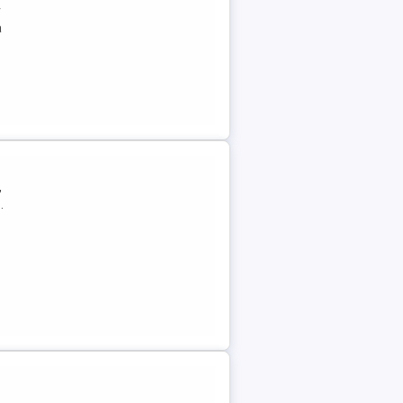
r
a
,
.