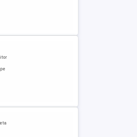
itor
ope
leta