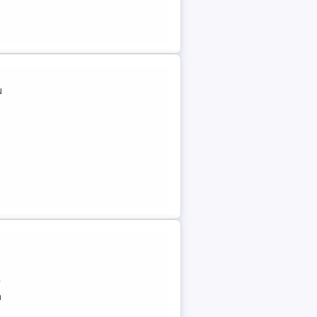
u
r
a