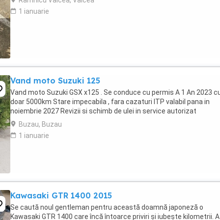
Ramnicu Valcea, Valcea
1 ianuarie
Vand moto Suzuki 125
Vand moto Suzuki GSX x125 . Se conduce cu permis A 1 An 2023 c
doar 5000km Stare impecabila , fara cazaturi ITP valabil pana in
noiembrie 2027 Revizii si schimb de ulei in service autorizat
Buzau, Buzau
1 ianuarie
Kawasaki GTR 1400 2015
Se caută noul gentleman pentru această doamnă japoneză o
Kawasaki GTR 1400 care încă întoarce priviri și iubește kilometrii. A