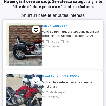
Nu am găsit ceea ce cauți.
Selectează categoria și alte
filtre de căutare pentru a eficientiza căutarea
Anunțuri care te-ar putea interesa
Suzuki Intruder
Vand Suzuki Intruder stare buna trasmisie
cardanimport Olanda decembrie 2025
inmatriculat RO IN FEBRUARIE Nu raspund
Timisoara, Timis
la mesaje.Schimb cu ATV plus sau minus
1 ianuarie
diferenta
Vand Honda VFR 1200X
Motocicleta este in perfecta stare de
funcționare
Costesti, Arges
1 ianuarie