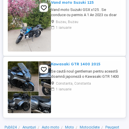
Vand moto Suzuki 125
Vand moto Suzuki GSX x125 . Se
conduce cu permis A 1 An 2023 cu doar
5000km Stare impecabila , fara cazaturi
Buzau, Buzau
ITP valabil pana in noiembrie 2027 Revizii
1 ianuarie
si schimb de ulei in service autorizat
Kawasaki GTR 1400 2015
Se caută noul gentleman pentru această
doamnă japoneză o Kawasaki GTR 1400
care încă întoarce priviri și iubește
Constanta, Constanta
kilometrii. A fost răsfățată, întreținută la
1 ianuarie
timp și tratată cu respect. O dau doar
cuiva care va avea grijă de ea așa cum am
făcut-o și eu. Restul îl va convinge ea la
prima cheie. Vă ...
Publi24
Anunțuri
Auto moto
Moto
Motociclete
Peugeot