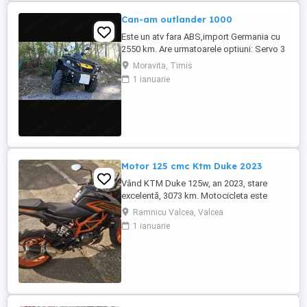
Can-am outlander 1000
Este un atv fara ABS,import Germania cu
2550 km. Are urmatoarele optiuni: Servo 3
nivele Suspensie FOX cu rebound Bullbar
Moravita, Timis
fata Bullbar spate Handguardurile Can am
1 ianuarie
Jante beadlock
Motor 125 cmc Ktm Duke 2023
Vând KTM Duke 125w, an 2023, stare
excelentă, 3073 km. Motocicleta este
ideală pentru începători sau pentru oraș.
Ramnicu Valcea, Valcea
Fără daune, lovituri!
1 ianuarie