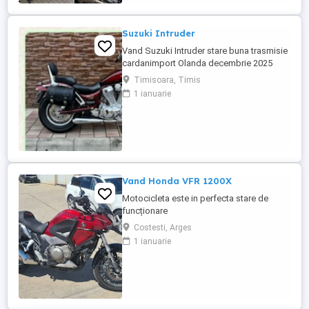
Suzuki Intruder
Vand Suzuki Intruder stare buna trasmisie
cardanimport Olanda decembrie 2025
inmatriculat RO IN FEBRUARIE Nu raspund
Timisoara, Timis
la mesaje.Schimb cu ATV plus sau minus
1 ianuarie
diferenta
Vand Honda VFR 1200X
Motocicleta este in perfecta stare de
funcționare
Costesti, Arges
1 ianuarie