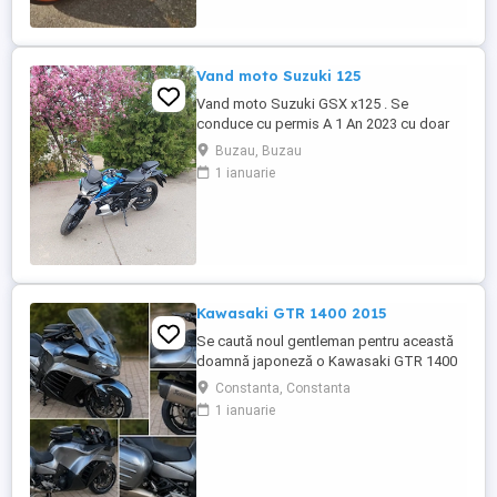
Vand moto Suzuki 125
Vand moto Suzuki GSX x125 . Se
conduce cu permis A 1 An 2023 cu doar
5000km Stare impecabila , fara cazaturi
Buzau, Buzau
ITP valabil pana in noiembrie 2027 Revizii
1 ianuarie
si schimb de ulei in service autorizat
Kawasaki GTR 1400 2015
Se caută noul gentleman pentru această
doamnă japoneză o Kawasaki GTR 1400
care încă întoarce priviri și iubește
Constanta, Constanta
kilometrii. A fost răsfățată, întreținută la
1 ianuarie
timp și tratată cu respect. O dau doar
cuiva care va avea grijă de ea așa cum am
făcut-o și eu. Restul îl va convinge ea la
prima cheie. Vă ...