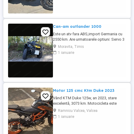
Can-am outlander 1000
Este un atv fara ABS,import Germania cu
2550 km. Are urmatoarele optiuni: Servo 3
nivele Suspensie FOX cu rebound Bullbar
Moravita, Timis
fata Bullbar spate Handguardurile Can am
1 ianuarie
Jante beadlock
Motor 125 cmc Ktm Duke 2023
Vând KTM Duke 125w, an 2023, stare
excelentă, 3073 km. Motocicleta este
ideală pentru începători sau pentru oraș.
Ramnicu Valcea, Valcea
Fără daune, lovituri!
1 ianuarie