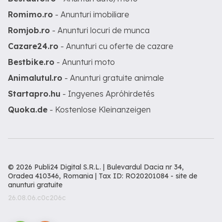
Romimo.ro
- Anunturi imobiliare
Romjob.ro
- Anunturi locuri de munca
Cazare24.ro
- Anunturi cu oferte de cazare
Bestbike.ro
- Anunturi moto
Animalutul.ro
- Anunturi gratuite animale
Startapro.hu
- Ingyenes Apróhirdetés
Quoka.de
- Kostenlose Kleinanzeigen
© 2026 Publi24 Digital S.R.L. | Bulevardul Dacia nr 34,
Oradea 410346, Romania | Tax ID: RO20201084 -
site de
anunturi gratuite
26.08.06.c0c206c