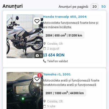
Anunțuri
20
50
Anunțuri pe pagină:
Honda transalp 650, 2004
Motocicleta funcționează foarte bine și
are mânere încălzite.
3
2004 | 650 cm
| 51200 km
Corabia, Olt
2 august
13 634 RON
5
Telefon validat
Yamaha r1, 2001
1
Motocicleta arată și funcționează foarte
bineMotocicleta arată și funcționează
foarte bine
3
2001 | 1000 cm
| 44300 km
Corabia, Olt
5 iulie