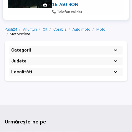
16 760 RON
5
Telefon validat
Publi24
Anunțuri
Olt
Corabia
Auto moto
Moto
Motociclete
Categorii
Județe
Localități
Urmărește-ne pe