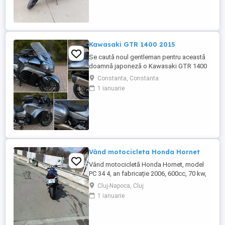
Kawasaki GTR 1400 2015
Se caută noul gentleman pentru această
doamnă japoneză o Kawasaki GTR 1400
care încă întoarce priviri și iubește
Constanta, Constanta
kilometrii. A fost răsfățată, întreținută la
1 ianuarie
timp și tratată cu respect. O dau doar
cuiva care va avea grijă de ea așa cum am
făcut-o și eu. Restul îl va convinge ea la
prima cheie. Vă ...
Vând motocicleta Honda Hornet
Vând motocicletă Honda Hornet, model
PC 34 4, an fabricație 2006, 600cc, 70 kw,
98 cp, inspecție tehnică valabilă până în
Cluj-Napoca, Cluj
august 2027 . Preț 1900 euro
1 ianuarie