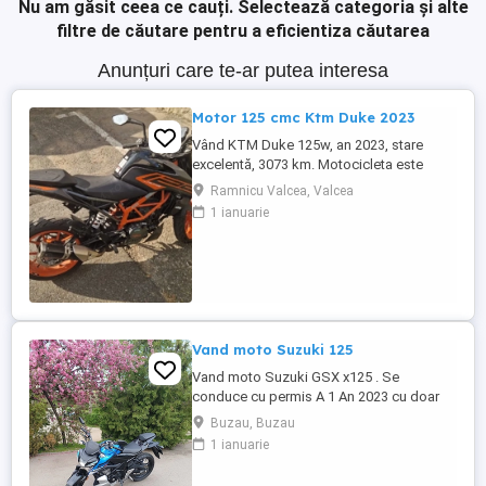
Nu am găsit ceea ce cauți.
Selectează categoria și alte
filtre de căutare pentru a eficientiza căutarea
Anunțuri care te-ar putea interesa
Motor 125 cmc Ktm Duke 2023
Vând KTM Duke 125w, an 2023, stare
excelentă, 3073 km. Motocicleta este
ideală pentru începători sau pentru oraș.
Ramnicu Valcea, Valcea
Fără daune, lovituri!
1 ianuarie
Vand moto Suzuki 125
Vand moto Suzuki GSX x125 . Se
conduce cu permis A 1 An 2023 cu doar
5000km Stare impecabila , fara cazaturi
Buzau, Buzau
ITP valabil pana in noiembrie 2027 Revizii
1 ianuarie
si schimb de ulei in service autorizat