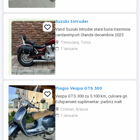
Suzuki Intruder
Vand Suzuki Intruder stare buna trasmisie
cardanimport Olanda decembrie 2025
inmatriculat RO IN FEBRUARIE Nu raspund
Timisoara, Timis
la mesaje.Schimb cu ATV plus sau minus
1 ianuarie
diferenta
Piagio Vespa GTS 300
Vespa GTS 300 cu 5.100 km, culoare gri.
Echipament suplimentar: parbriz inalt
Faco (montat 2026), geanta portbagaj
Cristian, Brasov
Classic; prelungitor scarite pasager;
1 ianuarie
suspensie fata Bitubo si frane fata spate
Frando; incarcare USB. Baterie an 2026,
ultima revizie - martie 2026. Anvelope
2024. Itp valabil pana in ...