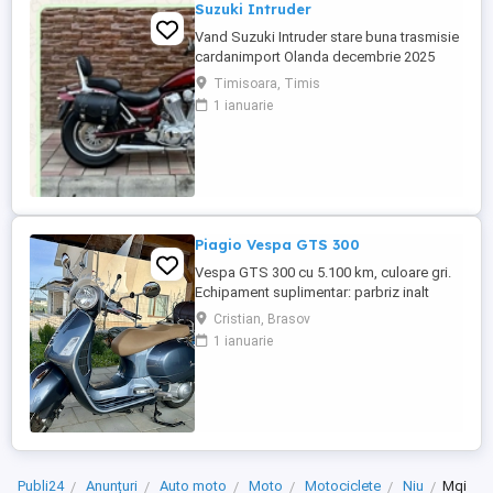
Suzuki Intruder
Vand Suzuki Intruder stare buna trasmisie
cardanimport Olanda decembrie 2025
inmatriculat RO IN FEBRUARIE Nu raspund
Timisoara, Timis
la mesaje.Schimb cu ATV plus sau minus
1 ianuarie
diferenta
Piagio Vespa GTS 300
Vespa GTS 300 cu 5.100 km, culoare gri.
Echipament suplimentar: parbriz inalt
Faco (montat 2026), geanta portbagaj
Cristian, Brasov
Classic; prelungitor scarite pasager;
1 ianuarie
suspensie fata Bitubo si frane fata spate
Frando; incarcare USB. Baterie an 2026,
ultima revizie - martie 2026. Anvelope
2024. Itp valabil pana in ...
Publi24
Anunțuri
Auto moto
Moto
Motociclete
Niu
Mqi