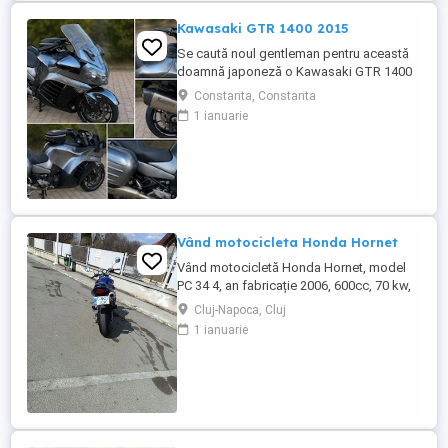
Kawasaki GTR 1400 2015
Se caută noul gentleman pentru această
doamnă japoneză o Kawasaki GTR 1400
care încă întoarce priviri și iubește
Constanta, Constanta
kilometrii. A fost răsfățată, întreținută la
1 ianuarie
timp și tratată cu respect. O dau doar
cuiva care va avea grijă de ea așa cum am
făcut-o și eu. Restul îl va convinge ea la
prima cheie. Vă ...
Vând motocicleta Honda Hornet
Vând motocicletă Honda Hornet, model
PC 34 4, an fabricație 2006, 600cc, 70 kw,
98 cp, inspecție tehnică valabilă până în
Cluj-Napoca, Cluj
august 2027 . Preț 1900 euro
1 ianuarie