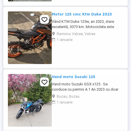
Motor 125 cmc Ktm Duke 2023
Vând KTM Duke 125w, an 2023, stare
excelentă, 3073 km. Motocicleta este
ideală pentru începători sau pentru oraș.
Ramnicu Valcea, Valcea
Fără daune, lovituri!
1 ianuarie
Vand moto Suzuki 125
Vand moto Suzuki GSX x125 . Se
conduce cu permis A 1 An 2023 cu doar
5000km Stare impecabila , fara cazaturi
Buzau, Buzau
ITP valabil pana in noiembrie 2027 Revizii
1 ianuarie
si schimb de ulei in service autorizat