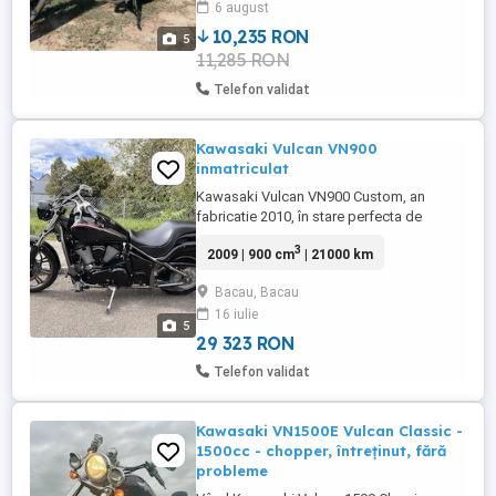
6 august
de ea Tel
10,235 RON
5
11,285 RON
Telefon validat
Kawasaki Vulcan VN900
inmatriculat
Kawasaki Vulcan VN900 Custom, an
fabricatie 2010, în stare perfecta de
funcționare. Înmatriculată. Unic Proprietar
3
2009 | 900 cm
| 21000 km
Km 21000 Se prezintă foarte bine estetic
și mecanic. Specificații tehnice: Motor V-
Bacau, Bacau
Twin de 903 cm , răcire lichidă, injecție
16 iulie
electronică, cuplu excelent și funcționare
5
lină Cutie manuală ...
29 323 RON
Telefon validat
Kawasaki VN1500E Vulcan Classic -
1500cc - chopper, întreținut, fără
probleme