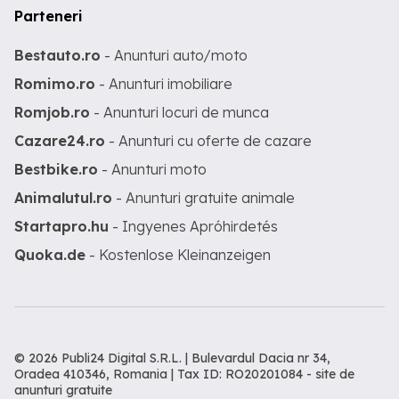
Parteneri
Bestauto.ro
- Anunturi auto/moto
Romimo.ro
- Anunturi imobiliare
Romjob.ro
- Anunturi locuri de munca
Cazare24.ro
- Anunturi cu oferte de cazare
Bestbike.ro
- Anunturi moto
Animalutul.ro
- Anunturi gratuite animale
Startapro.hu
- Ingyenes Apróhirdetés
Quoka.de
- Kostenlose Kleinanzeigen
© 2026 Publi24 Digital S.R.L. | Bulevardul Dacia nr 34,
Oradea 410346, Romania | Tax ID: RO20201084 -
site de
anunturi gratuite