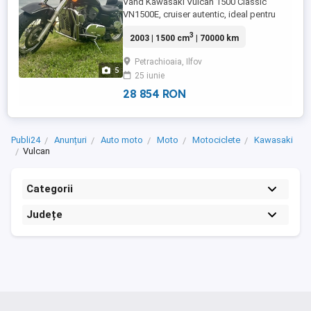
Vând Kawasaki Vulcan 1500 Classic
VN1500E, cruiser autentic, ideal pentru
drumuri lungi și confort maxim.
3
2003 | 1500 cm
| 70000 km
Motocicleta este în stare bună de
funcționare, bine întreținută, cu un sunet
Petrachioaia, Ilfov
deosebit datorită evacuării aftermarket. -
5
25 iunie
Primul proprietar în România - Adusă din
Canada - Înmatriculată, toate actele ...
28 854 RON
Publi24
Anunțuri
Auto moto
Moto
Motociclete
Kawasaki
Vulcan
Categorii
Județe