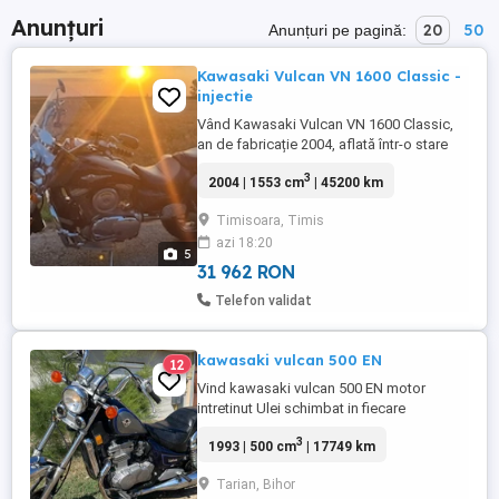
Anunțuri
20
50
Anunțuri pe pagină:
Kawasaki Vulcan VN 1600 Classic -
injectie
Vând Kawasaki Vulcan VN 1600 Classic,
an de fabricație 2004, aflată într-o stare
tehnică și estetică foarte bună.
3
2004 | 1553 cm
| 45200 km
Motocicleta a fost întreținută cu grijă, fiind
utilizată doar sezonier și păstrată
Timisoara, Timis
corespunzător în parcare subterană.
azi 18:20
Detalii: An fabricație: 2004 Kilometraj:
5
45.200 km Motor 1553 cm , pe ...
31 962 RON
Telefon validat
kawasaki vulcan 500 EN
12
Vind kawasaki vulcan 500 EN motor
intretinut Ulei schimbat in fiecare
primavara An de fabricatie 1993
3
1993 | 500 cm
| 17749 km
Carburator renoit Filtru de aer nou Pret in
euro. Nu ma intereseaza schimb doar
Tarian, Bihor
vreau sa vind la cineva care o sa aiba grij