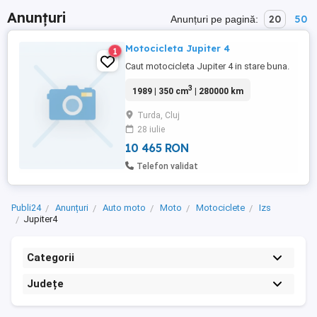
Anunțuri
20
50
Anunțuri pe pagină:
Motocicleta Jupiter 4
1
Caut motocicleta Jupiter 4 in stare buna.
3
1989 | 350 cm
| 280000 km
Turda, Cluj
28 iulie
10 465 RON
Telefon validat
Publi24
Anunțuri
Auto moto
Moto
Motociclete
Izs
Jupiter4
Categorii
Județe