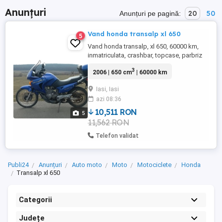
Anunțuri
20
50
Anunțuri pe pagină:
Vand honda transalp xl 650
5
Vand honda transalp, xl 650, 60000 km,
inmatriculata, crashbar, topcase, parbriz
inalt, anvelope bune, schimburi facute,
3
2006 | 650 cm
| 60000 km
inmatriculata, itp valabil. Pret 2000.
Iasi, Iasi
azi 08:36
10,511 RON
5
11,562 RON
Telefon validat
Publi24
Anunțuri
Auto moto
Moto
Motociclete
Honda
Transalp xl 650
Categorii
Județe