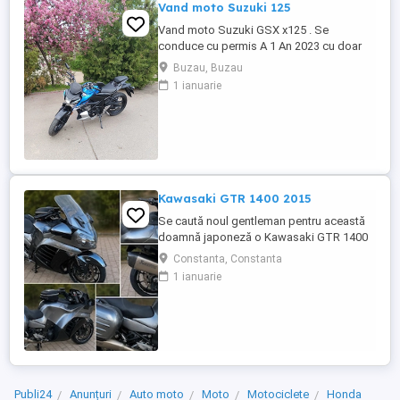
Vand moto Suzuki 125
Vand moto Suzuki GSX x125 . Se
conduce cu permis A 1 An 2023 cu doar
5000km Stare impecabila , fara cazaturi
Buzau, Buzau
ITP valabil pana in noiembrie 2027 Revizii
1 ianuarie
si schimb de ulei in service autorizat
Kawasaki GTR 1400 2015
Se caută noul gentleman pentru această
doamnă japoneză o Kawasaki GTR 1400
care încă întoarce priviri și iubește
Constanta, Constanta
kilometrii. A fost răsfățată, întreținută la
1 ianuarie
timp și tratată cu respect. O dau doar
cuiva care va avea grijă de ea așa cum am
făcut-o și eu. Restul îl va convinge ea la
prima cheie. Vă ...
Publi24
Anunțuri
Auto moto
Moto
Motociclete
Honda