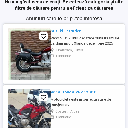
Nu am găsit ceea ce cauți.
Selectează categoria și alte
filtre de căutare pentru a eficientiza căutarea
Anunțuri care te-ar putea interesa
Suzuki Intruder
Vand Suzuki Intruder stare buna trasmisie
cardanimport Olanda decembrie 2025
inmatriculat RO IN FEBRUARIE Nu raspund
Timisoara, Timis
la mesaje.Schimb cu ATV plus sau minus
1 ianuarie
diferenta
Vand Honda VFR 1200X
Motocicleta este in perfecta stare de
funcționare
Costesti, Arges
1 ianuarie