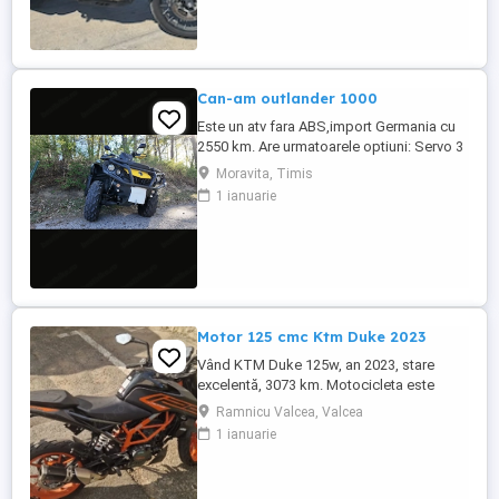
Can-am outlander 1000
Este un atv fara ABS,import Germania cu
2550 km. Are urmatoarele optiuni: Servo 3
nivele Suspensie FOX cu rebound Bullbar
Moravita, Timis
fata Bullbar spate Handguardurile Can am
1 ianuarie
Jante beadlock
Motor 125 cmc Ktm Duke 2023
Vând KTM Duke 125w, an 2023, stare
excelentă, 3073 km. Motocicleta este
ideală pentru începători sau pentru oraș.
Ramnicu Valcea, Valcea
Fără daune, lovituri!
1 ianuarie