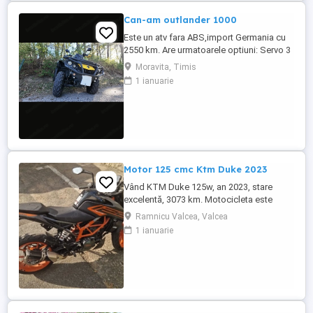
Can-am outlander 1000
Este un atv fara ABS,import Germania cu
2550 km. Are urmatoarele optiuni: Servo 3
nivele Suspensie FOX cu rebound Bullbar
Moravita, Timis
fata Bullbar spate Handguardurile Can am
1 ianuarie
Jante beadlock
Motor 125 cmc Ktm Duke 2023
Vând KTM Duke 125w, an 2023, stare
excelentă, 3073 km. Motocicleta este
ideală pentru începători sau pentru oraș.
Ramnicu Valcea, Valcea
Fără daune, lovituri!
1 ianuarie