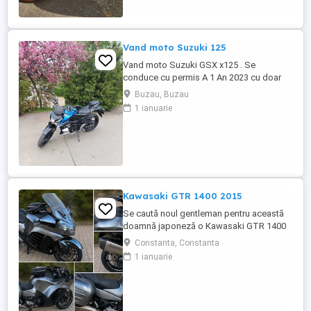
Vand moto Suzuki 125
Vand moto Suzuki GSX x125 . Se
conduce cu permis A 1 An 2023 cu doar
5000km Stare impecabila , fara cazaturi
Buzau, Buzau
ITP valabil pana in noiembrie 2027 Revizii
1 ianuarie
si schimb de ulei in service autorizat
Kawasaki GTR 1400 2015
Se caută noul gentleman pentru această
doamnă japoneză o Kawasaki GTR 1400
care încă întoarce priviri și iubește
Constanta, Constanta
kilometrii. A fost răsfățată, întreținută la
1 ianuarie
timp și tratată cu respect. O dau doar
cuiva care va avea grijă de ea așa cum am
făcut-o și eu. Restul îl va convinge ea la
prima cheie. Vă ...