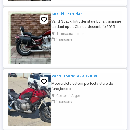
Suzuki Intruder
Vand Suzuki Intruder stare buna trasmisie
cardanimport Olanda decembrie 2025
inmatriculat RO IN FEBRUARIE Nu raspund
Timisoara, Timis
la mesaje.Schimb cu ATV plus sau minus
1 ianuarie
diferenta
Vand Honda VFR 1200X
Motocicleta este in perfecta stare de
funcționare
Costesti, Arges
1 ianuarie