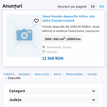
Anunțuri
20
50
Anunțuri pe pagină:
Vand Honda deauville 650cc din
2004 Înmatriculată
Honda deauville din 2004,50 000km, stare
tehnica si estetica foarte buna, cauciucuri
bune, baterie noua,ITP valabil pana in
3
2004 | 650 cm
| 50000 km
2027.
Darmanesti, Bacau
28 iunie
12 568 RON
Publi24
Anunțuri
Auto moto
Moto
Motociclete
Honda
Deauville
Categorii
Județe