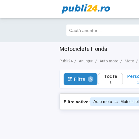
publi
24
.ro
Toate
Perso
Filtre
3
1
1
Motociclete Honda
Publi24
Anunțuri
Auto moto
Moto
Toate
Pers
Filtre
3
1
1
→
Filtre active:
Auto moto
Motocicle