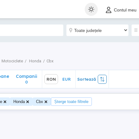
ane
Companii
RON
EUR
Sortează
Contul meu
0
Motociclete
Honda
Cbx
oane
Companii
RON
EUR
Sortează
0
te
Honda
Cbx
Șterge toate filtrele