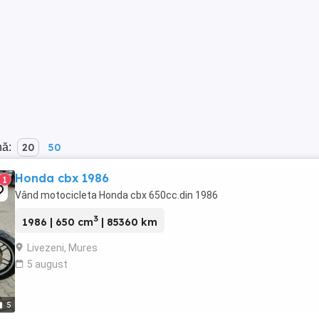
nă:
20
50
Honda cbx 1986
1
Vând motocicleta Honda cbx 650cc.din 1986
3
1986 | 650 cm
| 85360 km
Livezeni, Mures
5 august
5