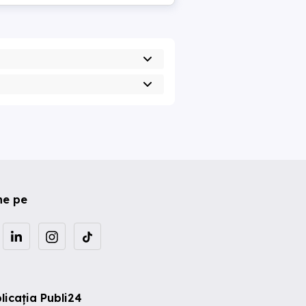
ne pe
licația Publi24