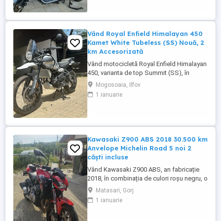
2024. Itp valabil pana in ...
Vând Royal Enfield Himalayan 450
Kamet White Tubeless (SS) Nouă, 2
km Accesorizată
Vând motocicletă Royal Enfield Himalayan
450, varianta de top Summit (SS), în
culoarea Kamet White, dotată din fabrică
Mogosoaia, Ilfov
cu jante Tubeless. Motocicleta este
1 ianuarie
practic nouă, neutilizată (2 km). A fost
fabricată în octombrie 2024 și
achiziționată din reprezentanță în aprilie
2025. Se află în stare absolut ...
Kawasaki Z900 ABS 2018 30.500 km
Anvelope Michelin Road 5 noi 2
căști incluse
Vând Kawasaki Z900 ABS, an fabricație
2018, în combinația de culori roșu negru, o
configurație foarte frumoasă și mai rar
Matasari, Gorj
întâlnită. Motocicleta are aproximativ
1 ianuarie
30.500 km și se prezintă foarte bine. Este
echipată cu anvelope Michelin Road 5 noi,