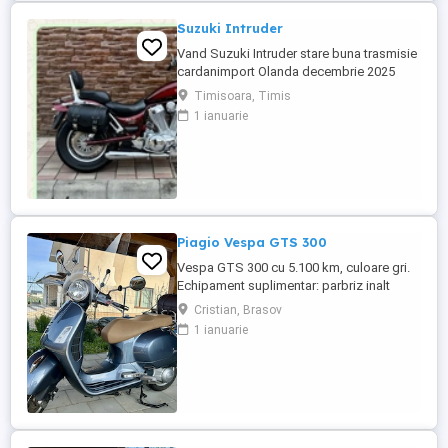
Suzuki Intruder
Vand Suzuki Intruder stare buna trasmisie
cardanimport Olanda decembrie 2025
inmatriculat RO IN FEBRUARIE Nu raspund
Timisoara, Timis
la mesaje.Schimb cu ATV plus sau minus
1 ianuarie
diferenta
Piagio Vespa GTS 300
Vespa GTS 300 cu 5.100 km, culoare gri.
Echipament suplimentar: parbriz inalt
Faco (montat 2026), geanta portbagaj
Cristian, Brasov
Classic; prelungitor scarite pasager;
1 ianuarie
suspensie fata Bitubo si frane fata spate
Frando; incarcare USB. Baterie an 2026,
ultima revizie - martie 2026. Anvelope
2024. Itp valabil pana in ...