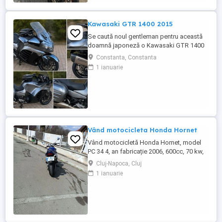
care au rulat mai puțin de 100 km. RAR
efectuat recent, ...
Kawasaki GTR 1400 2015
Se caută noul gentleman pentru această
doamnă japoneză o Kawasaki GTR 1400
care încă întoarce priviri și iubește
Constanta, Constanta
kilometrii. A fost răsfățată, întreținută la
1 ianuarie
timp și tratată cu respect. O dau doar
cuiva care va avea grijă de ea așa cum am
făcut-o și eu. Restul îl va convinge ea la
prima cheie. Vă ...
Vând motocicleta Honda Hornet
Vând motocicletă Honda Hornet, model
PC 34 4, an fabricație 2006, 600cc, 70 kw,
98 cp, inspecție tehnică valabilă până în
Cluj-Napoca, Cluj
august 2027 . Preț 1900 euro
1 ianuarie