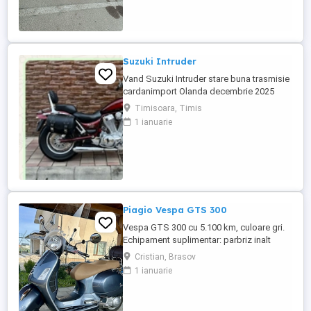
Suzuki Intruder
Vand Suzuki Intruder stare buna trasmisie
cardanimport Olanda decembrie 2025
inmatriculat RO IN FEBRUARIE Nu raspund
Timisoara, Timis
la mesaje.Schimb cu ATV plus sau minus
1 ianuarie
diferenta
Piagio Vespa GTS 300
Vespa GTS 300 cu 5.100 km, culoare gri.
Echipament suplimentar: parbriz inalt
Faco (montat 2026), geanta portbagaj
Cristian, Brasov
Classic; prelungitor scarite pasager;
1 ianuarie
suspensie fata Bitubo si frane fata spate
Frando; incarcare USB. Baterie an 2026,
ultima revizie - martie 2026. Anvelope