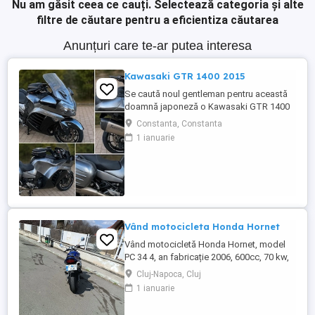
Nu am găsit ceea ce cauți.
Selectează categoria și alte
filtre de căutare pentru a eficientiza căutarea
Anunțuri care te-ar putea interesa
Kawasaki GTR 1400 2015
Se caută noul gentleman pentru această
doamnă japoneză o Kawasaki GTR 1400
care încă întoarce priviri și iubește
Constanta, Constanta
kilometrii. A fost răsfățată, întreținută la
1 ianuarie
timp și tratată cu respect. O dau doar
cuiva care va avea grijă de ea așa cum am
făcut-o și eu. Restul îl va convinge ea la
prima cheie. Vă ...
Vând motocicleta Honda Hornet
Vând motocicletă Honda Hornet, model
PC 34 4, an fabricație 2006, 600cc, 70 kw,
98 cp, inspecție tehnică valabilă până în
Cluj-Napoca, Cluj
august 2027 . Preț 1900 euro
1 ianuarie