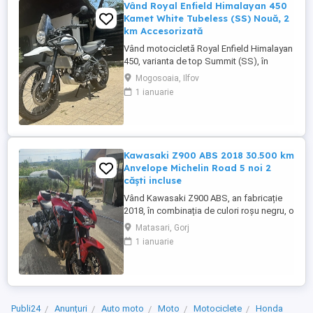
Vând Royal Enfield Himalayan 450
Kamet White Tubeless (SS) Nouă, 2
km Accesorizată
Vând motocicletă Royal Enfield Himalayan
450, varianta de top Summit (SS), în
culoarea Kamet White, dotată din fabrică
Mogosoaia, Ilfov
cu jante Tubeless. Motocicleta este
1 ianuarie
practic nouă, neutilizată (2 km). A fost
fabricată în octombrie 2024 și
achiziționată din reprezentanță în aprilie
2025. Se află în stare absolut ...
Kawasaki Z900 ABS 2018 30.500 km
Anvelope Michelin Road 5 noi 2
căști incluse
Vând Kawasaki Z900 ABS, an fabricație
2018, în combinația de culori roșu negru, o
configurație foarte frumoasă și mai rar
Matasari, Gorj
întâlnită. Motocicleta are aproximativ
1 ianuarie
30.500 km și se prezintă foarte bine. Este
echipată cu anvelope Michelin Road 5 noi,
care au rulat mai puțin de 100 km. RAR
efectuat recent, ...
Publi24
Anunțuri
Auto moto
Moto
Motociclete
Honda