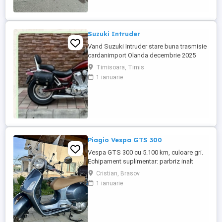
Suzuki Intruder
Vand Suzuki Intruder stare buna trasmisie
cardanimport Olanda decembrie 2025
inmatriculat RO IN FEBRUARIE Nu raspund
Timisoara, Timis
la mesaje.Schimb cu ATV plus sau minus
1 ianuarie
diferenta
Piagio Vespa GTS 300
Vespa GTS 300 cu 5.100 km, culoare gri.
Echipament suplimentar: parbriz inalt
Faco (montat 2026), geanta portbagaj
Cristian, Brasov
Classic; prelungitor scarite pasager;
1 ianuarie
suspensie fata Bitubo si frane fata spate
Frando; incarcare USB. Baterie an 2026,
ultima revizie - martie 2026. Anvelope
2024. Itp valabil pana in ...