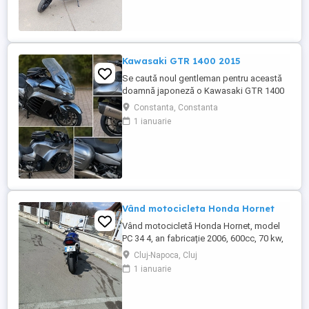
Kawasaki GTR 1400 2015
Se caută noul gentleman pentru această
doamnă japoneză o Kawasaki GTR 1400
care încă întoarce priviri și iubește
Constanta, Constanta
kilometrii. A fost răsfățată, întreținută la
1 ianuarie
timp și tratată cu respect. O dau doar
cuiva care va avea grijă de ea așa cum am
făcut-o și eu. Restul îl va convinge ea la
prima cheie. Vă ...
Vând motocicleta Honda Hornet
Vând motocicletă Honda Hornet, model
PC 34 4, an fabricație 2006, 600cc, 70 kw,
98 cp, inspecție tehnică valabilă până în
Cluj-Napoca, Cluj
august 2027 . Preț 1900 euro
1 ianuarie