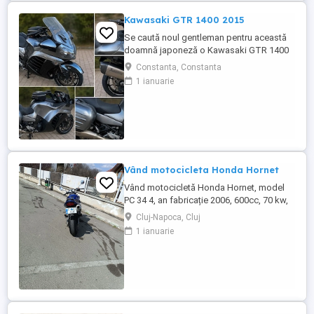
Kawasaki GTR 1400 2015
Se caută noul gentleman pentru această
doamnă japoneză o Kawasaki GTR 1400
care încă întoarce priviri și iubește
Constanta, Constanta
kilometrii. A fost răsfățată, întreținută la
1 ianuarie
timp și tratată cu respect. O dau doar
cuiva care va avea grijă de ea așa cum am
făcut-o și eu. Restul îl va convinge ea la
prima cheie. Vă ...
Vând motocicleta Honda Hornet
Vând motocicletă Honda Hornet, model
PC 34 4, an fabricație 2006, 600cc, 70 kw,
98 cp, inspecție tehnică valabilă până în
Cluj-Napoca, Cluj
august 2027 . Preț 1900 euro
1 ianuarie