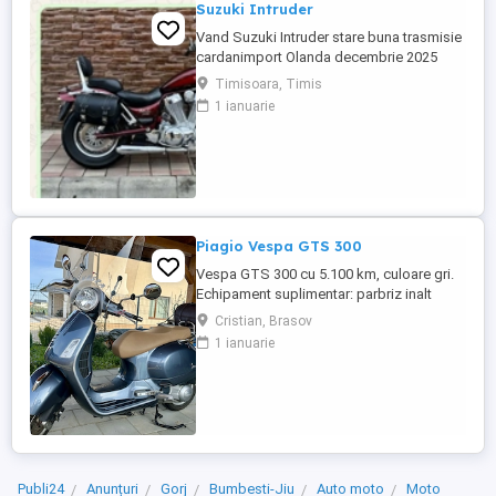
Suzuki Intruder
Vand Suzuki Intruder stare buna trasmisie
cardanimport Olanda decembrie 2025
inmatriculat RO IN FEBRUARIE Nu raspund
Timisoara, Timis
la mesaje.Schimb cu ATV plus sau minus
1 ianuarie
diferenta
Piagio Vespa GTS 300
Vespa GTS 300 cu 5.100 km, culoare gri.
Echipament suplimentar: parbriz inalt
Faco (montat 2026), geanta portbagaj
Cristian, Brasov
Classic; prelungitor scarite pasager;
1 ianuarie
suspensie fata Bitubo si frane fata spate
Frando; incarcare USB. Baterie an 2026,
ultima revizie - martie 2026. Anvelope
2024. Itp valabil pana in ...
Publi24
Anunțuri
Gorj
Bumbesti-Jiu
Auto moto
Moto