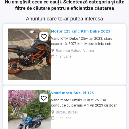
Nu am găsit ceea ce cauți.
Selectează categoria și alte
filtre de căutare pentru a eficientiza căutarea
Anunțuri care te-ar putea interesa
Motor 125 cmc Ktm Duke 2023
Vând KTM Duke 125w, an 2023, stare
excelentă, 3073 km. Motocicleta este
ideală pentru începători sau pentru oraș.
Ramnicu Valcea, Valcea
Fără daune, lovituri!
1 ianuarie
Vand moto Suzuki 125
Vand moto Suzuki GSX x125 . Se
conduce cu permis A 1 An 2023 cu doar
5000km Stare impecabila , fara cazaturi
Buzau, Buzau
ITP valabil pana in noiembrie 2027 Revizii
1 ianuarie
si schimb de ulei in service autorizat