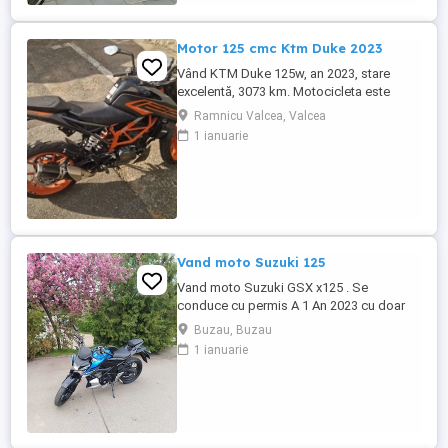
Motor 125 cmc Ktm Duke 2023
Vând KTM Duke 125w, an 2023, stare
excelentă, 3073 km. Motocicleta este
ideală pentru începători sau pentru oraș.
Ramnicu Valcea, Valcea
Fără daune, lovituri!
1 ianuarie
Vand moto Suzuki 125
Vand moto Suzuki GSX x125 . Se
conduce cu permis A 1 An 2023 cu doar
5000km Stare impecabila , fara cazaturi
Buzau, Buzau
ITP valabil pana in noiembrie 2027 Revizii
1 ianuarie
si schimb de ulei in service autorizat