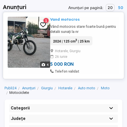
Anunțuri
20
50
Anunțuri pe pagină:
Vand motocros
1
Vând motocros stare foarte bună pentru
detalii sunați la nr
3
2024 | 125 cm
| 25 km
Hotarele, Giurgiu
26 iunie
5 000 RON
4
Telefon validat
Publi24
Anunțuri
Giurgiu
Hotarele
Auto moto
Moto
Motociclete
Categorii
Județe