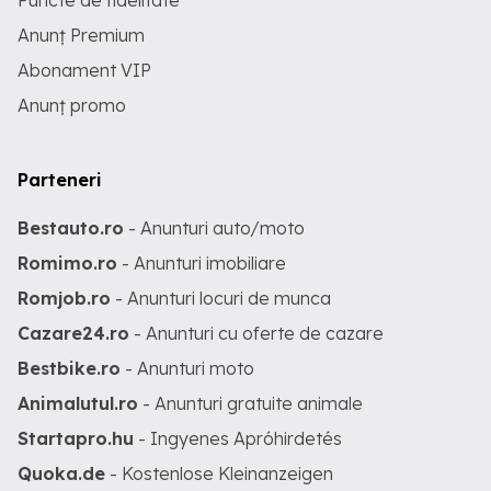
Puncte de fidelitate
Anunț Premium
Abonament VIP
Anunț promo
Parteneri
Bestauto.ro
- Anunturi auto/moto
Romimo.ro
- Anunturi imobiliare
Romjob.ro
- Anunturi locuri de munca
Cazare24.ro
- Anunturi cu oferte de cazare
Bestbike.ro
- Anunturi moto
Animalutul.ro
- Anunturi gratuite animale
Startapro.hu
- Ingyenes Apróhirdetés
Quoka.de
- Kostenlose Kleinanzeigen