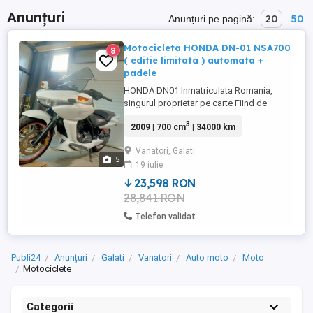
Anunțuri
20
50
Anunțuri pe pagină:
Motocicleta HONDA DN-01 NSA700
8
( editie limitata ) automata +
padele
HONDA DN01 Inmatriculata Romania,
singurul proprietar pe carte Fiind de
culoare alba este foarte bine vizibila in
3
2009 | 700 cm
| 34000 km
trafic ceea ce ii da un mare + de siguranta,
mai ales in traficul dela noi... Poate cea
Vanatori, Galati
mai SIGURA si usor de condus
5
19 iulie
motocicleta chiar si pentru incepatori.
Cutie de viteze automata cu ...
23,598 RON
28,841 RON
Telefon validat
Publi24
Anunțuri
Galati
Vanatori
Auto moto
Moto
Motociclete
Categorii