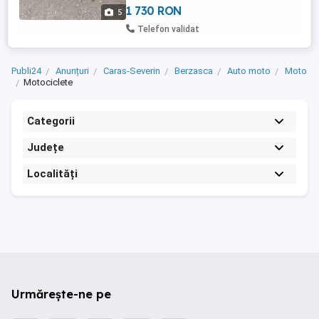
1 730 RON
5
Telefon validat
Publi24
Anunțuri
Caras-Severin
Berzasca
Auto moto
Moto
Motociclete
Categorii
Județe
Localități
Urmărește-ne pe