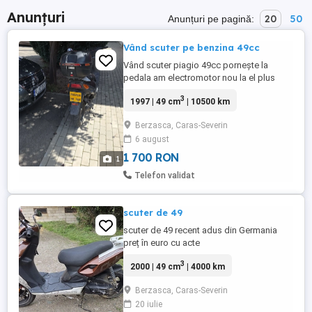
Anunțuri
20
50
Anunțuri pe pagină:
Vând scuter pe benzina 49cc
Vând scuter piagio 49cc pornește la
pedala am electromotor nou la el plus
baterie vi le dau cu scuterul și le montați
3
1997 | 49 cm
| 10500 km
voi el merge bn
Berzasca, Caras-Severin
6 august
1 700 RON
1
Telefon validat
scuter de 49
scuter de 49 recent adus din Germania
preț în euro cu acte
3
2000 | 49 cm
| 4000 km
Berzasca, Caras-Severin
20 iulie