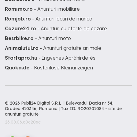
Romimo.ro
- Anunturi imobiliare
Romjob.ro
- Anunturi locuri de munca
Cazare24.ro
- Anunturi cu oferte de cazare
Bestbike.ro
- Anunturi moto
Animalutul.ro
- Anunturi gratuite animale
Startapro.hu
- Ingyenes Apróhirdetés
Quoka.de
- Kostenlose Kleinanzeigen
© 2026 Publi24 Digital S.R.L. | Bulevardul Dacia nr 34,
Oradea 410346, Romania | Tax ID: RO20201084 -
site de
anunturi gratuite
26.08.06.c0c206c