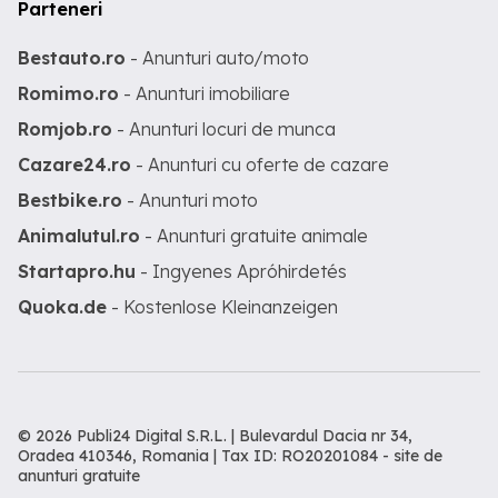
Parteneri
Bestauto.ro
- Anunturi auto/moto
Romimo.ro
- Anunturi imobiliare
Romjob.ro
- Anunturi locuri de munca
Cazare24.ro
- Anunturi cu oferte de cazare
Bestbike.ro
- Anunturi moto
Animalutul.ro
- Anunturi gratuite animale
Startapro.hu
- Ingyenes Apróhirdetés
Quoka.de
- Kostenlose Kleinanzeigen
© 2026 Publi24 Digital S.R.L. | Bulevardul Dacia nr 34,
Oradea 410346, Romania | Tax ID: RO20201084 -
site de
anunturi gratuite