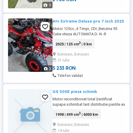
5
Atv Extreme Deluxe pro 7 inch 2025
Motor 125cc ,4 Timpi, CDI ,Benzina 95
Cutie viteza AUTOMATA D- N -R
Telecomanda Pornire Distanta Jante
3
2025 | 125 cm
| 0 km
Magneziu Model Nou Frani HIDRAULICE
Integral Faruri LED Model Nou Pornire
Botosani, Botosani
AUTOMATA Buton L x B x H 158 x 69 x 89
31 iulie
Contact O744642643 sau atvio.ro
5 233 RON
2
Telefon validat
GS 500E piese schimb
Motor reconditionat total (rectificat
supape schimbat lant distributie pastile ax
cu came, rectificat chiuloase . Problema la
3
1998 | 499 cm
| 6000 km
platou senzori aprindere (senzori defecti
).Cauciucuri vechime 4 ani (nerulate).Jante
Botosani, Botosani
aluminiu.Partea eletrica ok.Aspect
14 iulie
....prezinta rugina mai ales rezervor