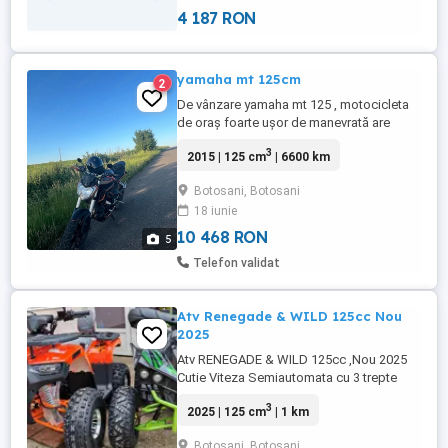
4 187 RON
yamaha mt 125cm
2
De vânzare yamaha mt 125 , motocicleta
de oraș foarte ușor de manevrată are
cauciucuri ca noi manșoane ca noi uleiul a
3
2015 | 125 cm
| 6600 km
fost schimbat acum recent ,anul de
facbricatie e 2015 , pentru mai multe
Botosani, Botosani
detalii în privat
18 iunie
10 468 RON
5
Telefon validat
Atv Renegade & WILD 125cc Nou
2025
Atv RENEGADE & WILD 125cc ,Nou 2025
Cutie Viteza Semiautomata cu 3 trepte
Forta Ideal Adulti si Copii OffRoad Frani
3
2025 | 125 cm
| 1 km
Hidraulice Integral Fate -Spate Motor
Licenta Honda de Calitate Faruri LED -
Botosani, Botosani