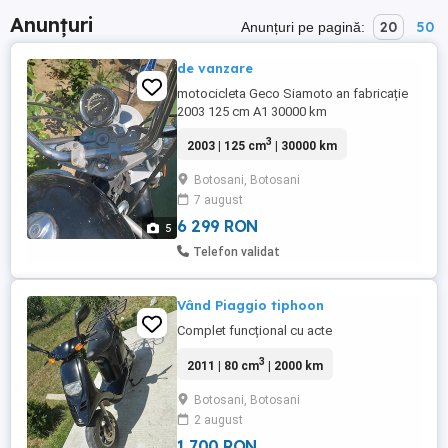
Anunțuri
20
50
Anunțuri pe pagină:
de vanzare
motocicleta Geco Siamoto an fabricație
2003 125 cm A1 30000 km
3
2003 | 125 cm
| 30000 km
Botosani, Botosani
7 august
6 299 RON
5
Telefon validat
Vând Piaggio tiphoon
Complet funcțional cu acte
3
2011 | 80 cm
| 2000 km
Botosani, Botosani
2 august
1 700 RON