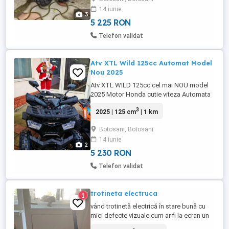
SMD Preturile Incep cu 997 euro Modele
14 iunie
Copii Vizitati atvio.ro sau Sunati Publi24
3
5 225 RON
Telefon validat
Atv XTL Wild 125cc Automat Model
Nou 2025
Atv XTL WILD 125cc cel mai NOU model
2025 Motor Honda cutie viteza Automata
la Maneta Frani Hidraulice Integral Disc
3
2025 | 125 cm
| 1 km
Bord electronic multifunctional Faruri LED
SMD Vizitati Site WWW. ATVIO.ro sau
Botosani, Botosani
14 iunie
2
5 230 RON
Telefon validat
trotineta electruca
1
vând trotinetă electrică în stare bună cu
mici defecte vizuale cum ar fi la ecran un
pic ciobit dar în rest nu are nimic prinde