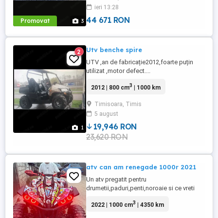
ieri 13:28
44 671 RON
Promovat
3
Utv benche spire
2
UTV ,an de fabricație2012,foarte puțin
utilizat ,motor defect....
3
2012 | 800 cm
| 1000 km
Timisoara, Timis
5 august
19,946 RON
1
23,620 RON
atv can am renegade 1000r 2021
Un atv pregatit pentru
drumetii,paduri,penti,noroaie si ce vreti
voi. Mai multe detali la nr de tel whap
3
2022 | 1000 cm
| 4350 km