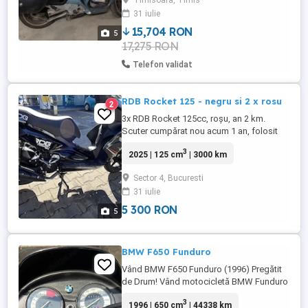
Timisoara, Timis
facute anul trecut la Dan Cata cluj: -reglat
31 iulie
supape si culbutori -sincronizare admisii
si scripeti -schimbat ...
15,704 RON
5
17,275 RON
Telefon validat
RDB Rocket 125 - negru si 2 x rosu
2
3x RDB Rocket 125cc, roșu, an 2 km.
Scuter cumpărat nou acum 1 an, folosit
doar 3 luni, de atunci stă acoperit.
3
2025 | 125 cm
| 3000 km
Kilometraj moderat pentru vârsta lui. ITP
valabil, acte la zi, se predau la vânzare.
Sector 4, Bucuresti
Fără accidente, fără probleme mecanice.
31 iulie
Motiv vânzare: reorientare activitate. Preț:
5.300 lei, ușor ...
5 300 RON
5
BMW F650 Funduro
Vând BMW F650 Funduro (1996) Pregătit
de Drum! Vând motocicletă BMW Funduro
F650, un model legendar, robust și extrem
3
1996 | 650 cm
| 44338 km
de fiabil, ideal atât pentru oraș, cât și