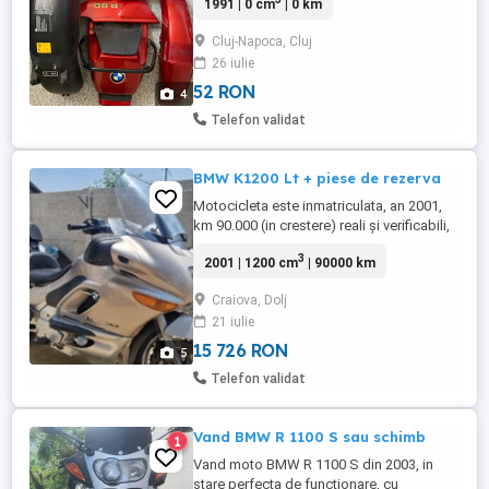
1991 | 0 cm
| 0 km
pret, va sunt la dispozitie.
Cluj-Napoca, Cluj
26 iulie
52 RON
4
Telefon validat
BMW K1200 Lt + piese de rezerva
Motocicleta este inmatriculata, an 2001,
km 90.000 (in crestere) reali și verificabili,
perfect functionala, radiocasetofon, pilot
3
2001 | 1200 cm
| 90000 km
automat, încălzire în mânere. * Furtunuri
frana metalice , lichid frana schimbat; *
Craiova, Dolj
Cauciucuri noi rulate 1000 km- Michelin; *
21 iulie
Ambreiaj schimbat (2000km); * Abs
functional; * ...
15 726 RON
5
Telefon validat
Vand BMW R 1100 S sau schimb
1
Vand moto BMW R 1100 S din 2003, in
stare perfecta de funcționare, cu