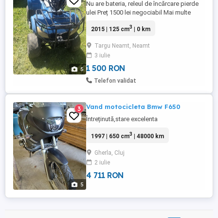
Nu are bateria, releul de încărcare pierde
ulei Preț 1500 lei negociabil Mai multe
detalii in privat
3
2015 | 125 cm
| 0 km
Targu Neamt, Neamt
3 iulie
1 500 RON
5
Telefon validat
Vand motocicleta Bmw F650
3
Întreținută,stare excelenta
3
1997 | 650 cm
| 48000 km
Gherla, Cluj
2 iulie
4 711 RON
5