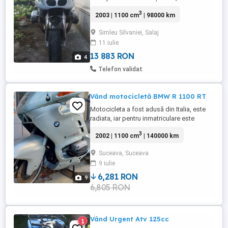
schimburile făcute! Prefer schimb cu Atv
3
2003 | 1100 cm
| 98000 km
4x4, eventual cu diferența acolo unde este
cazul. Va mulțumesc!
Simleu Silvaniei, Salaj
11 iulie
13 883 RON
4
Telefon validat
Vând motocicletă BMW R 1100 RT
Motocicleta a fost adusă din Italia, este
radiata, iar pentru inmatriculare este
necesar efectuarea RAR
3
2002 | 1100 cm
| 140000 km
Suceava, Suceava
9 iulie
6,281 RON
9
6,805 RON
Vând Urgent Atv 125cc
1