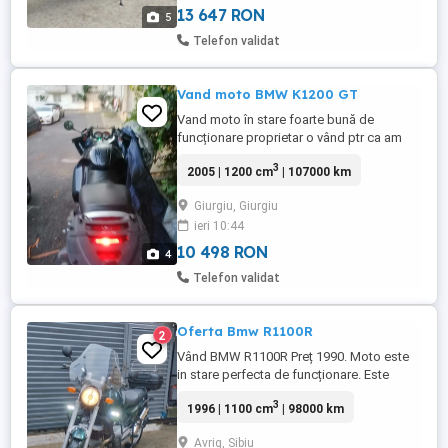
13 647 RON
5
Telefon validat
Vand moto BMW K1200 GT
Vand moto în stare foarte bună de
funcționare proprietar o vând ptr ca am
rămas fără permis ptr un an ptr detalii la
3
2005 | 1200 cm
| 107000 km
tel
Giurgiu, Giurgiu
ieri 10:44
10 498 RON
4
Telefon validat
Oferta Bmw R1100R
2
Vând BMW R1100R Preț 1990. Moto este
in stare perfecta de funcționare. Este
înmatriculată pe numele meu. ITP valabil
3
1996 | 1100 cm
| 98000 km
până în la sfârșitul lui 2027. Se vinde cu tot
cu top-case și cu gentile laterale care sunt
Avrig, Sibiu
originale BMW. Schimburile au fost făcute