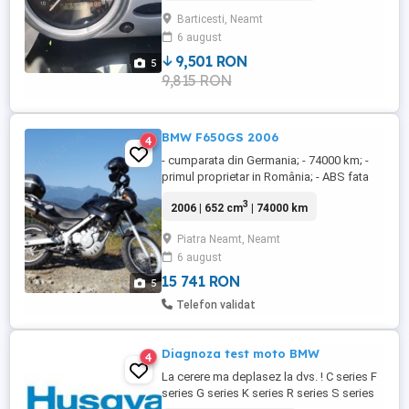
zero, zero, sapte, trei, opt, noua, unu,
Barticesti, Neamt
sapte, cinci, trei.
6 august
9,501 RON
5
9,815 RON
BMW F650GS 2006
4
- cumparata din Germania; - 74000 km; -
primul proprietar in România; - ABS fata
spate; - topcase original BMW; - inlocuit
3
2006 | 652 cm
| 74000 km
anul trecut kit-ul de lant (detin acte in
acest sens); - inlocuit anual filtru ulei si
Piatra Neamt, Neamt
ulei, desi nu parcurgeam mai mult de 3-
6 august
4000 km pe an; - tinuta numai in garaj; -
functioneaza ...
15 741 RON
5
Telefon validat
Diagnoza test moto BMW
4
La cerere ma deplasez la dvs. ! C series F
series G series K series R series S series