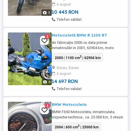
6 august
la sfârșitul lui 2025( am mers cu ea cam
200km ...
10 445 RON
5
Telefon validat
Motocicletă BMW R 1100 RT
1
An fabricație 2000 cu data primei
înmatriculări in 2001, 62904 km, moto
impecabilă cu ITP valabil până pe
3
2000 | 1100 cm
| 62904 km
28.04.2027, anvelope METZELER Roadtec
Z6 99.99% DOT 2023, baterie schimbată în
Bacau, Bacau
2025 a pornit în iunie la a doua cheie cu 3
6 august
încărcări porniri pe perioada iernii, ulei și
consumabile schimbate pregătită ...
14 697 RON
6
Telefon validat
BMW Motocicleta
1
BMW F650 Motocicleta, inmatriculata,
inspectie technica , ca. 25.000 km, 5 viteze
trepte, stare perfecta, adusa die Austria.
3
2004 | 650 cm
| 25000 km
casca, geaca, pantaloni, brau, disponibile,