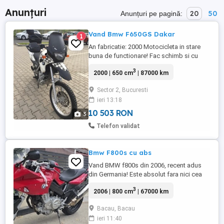
Anunțuri
20
50
Anunțuri pe pagină:
Vand Bmw F650GS Dakar
1
An fabricatie: 2000 Motocicleta in stare
buna de functionare! Fac schimb si cu
bicicleta de dama!!!
3
2000 | 650 cm
| 87000 km
Sector 2, Bucuresti
ieri 13:18
10 503 RON
3
Telefon validat
Bmw F800s cu abs
Vand BMW f800s din 2006, recent adus
din Germania! Este absolut fara nici cea
mai mica problema! Merge impecabil!!!!
3
2006 | 800 cm
| 67000 km
ABS si manere incalzite! 2600 Accept
orice proba!
Bacau, Bacau
ieri 11:40