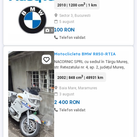
Husqvarna Resetare service interval,
3
2010 | 1200 cm
| 1 km
erori/stergere, icon bord manere incalzite ,
temperatura pneuri, mile/km, mpg/
Sector 3, Bucuresti
l/100km, activare senzori RDC presiune
5 august
pneuri, etc Pret: 50 / 150 lei. INFO LA
TELEFON !
100 RON
3
Telefon validat
Motoclicleta BMW R850-RTIA
NACORNIC SPRL cu sediul în Târgu Mureş,
str. Retezatului nr. 4, ap. 2, județul Mureş,
lichidator judiciar al PRODUCTION SZASZ
3
2002 | 848 cm
| 48931 km
SRL, în faliment, vinde prin LICITAŢIE
PUBLICĂ MOTOCLICLETA BMW R850-RTIA
Baia Mare, Maramures
(nu e înmatriculată), serie sasiu
3 august
WB10417A82ZE56691, serie motor
25026374, an fabricație 2002 - preț ...
2 400 RON
Telefon validat