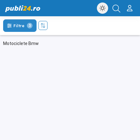
publi
24
.ro
Filtre
3
Motociclete Bmw