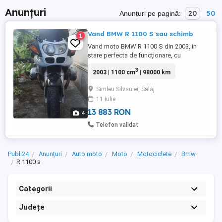
Anunțuri
20
50
Anunțuri pe pagină:
Vand BMW R 1100 S sau schimb
1
Vand moto BMW R 1100 S din 2003, in
stare perfecta de funcționare, cu
schimburile făcute! Prefer schimb cu Atv
3
2003 | 1100 cm
| 98000 km
4x4, eventual cu diferența acolo unde este
cazul. Va mulțumesc!
Simleu Silvaniei, Salaj
11 iulie
13 883 RON
4
Telefon validat
Publi24
Anunțuri
Auto moto
Moto
Motociclete
Bmw
R 1100 s
Categorii
Județe