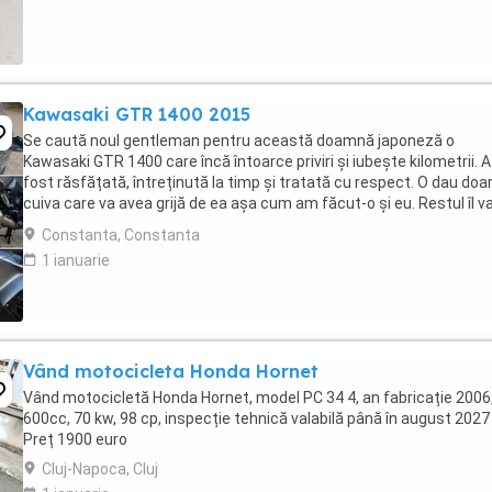
Kawasaki GTR 1400 2015
Se caută noul gentleman pentru această doamnă japoneză o
Kawasaki GTR 1400 care încă întoarce priviri și iubește kilometrii. A
fost răsfățată, întreținută la timp și tratată cu respect. O dau doa
cuiva care va avea grijă de ea așa cum am făcut-o și eu. Restul îl v
convinge ea la prima cheie. Vă ...
Constanta, Constanta
1 ianuarie
Vând motocicleta Honda Hornet
Vând motocicletă Honda Hornet, model PC 34 4, an fabricație 2006
600cc, 70 kw, 98 cp, inspecție tehnică valabilă până în august 2027 
Preț 1900 euro
Cluj-Napoca, Cluj