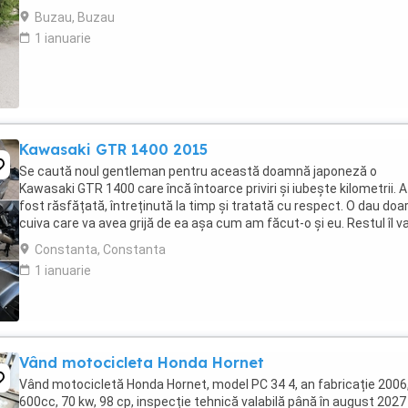
Buzau, Buzau
1 ianuarie
Kawasaki GTR 1400 2015
Se caută noul gentleman pentru această doamnă japoneză o
Kawasaki GTR 1400 care încă întoarce priviri și iubește kilometrii. A
fost răsfățată, întreținută la timp și tratată cu respect. O dau doa
cuiva care va avea grijă de ea așa cum am făcut-o și eu. Restul îl v
convinge ea la prima cheie. Vă ...
Constanta, Constanta
1 ianuarie
Vând motocicleta Honda Hornet
Vând motocicletă Honda Hornet, model PC 34 4, an fabricație 2006
600cc, 70 kw, 98 cp, inspecție tehnică valabilă până în august 2027 