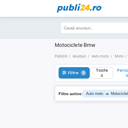
publi
24
.ro
Toate
Perso
Filtre
3
0
0
Motociclete Bmw
Publi24
Anunțuri
Auto moto
Moto
Toate
Pers
Filtre
3
0
→
Filtre active:
Auto moto
Motocicle