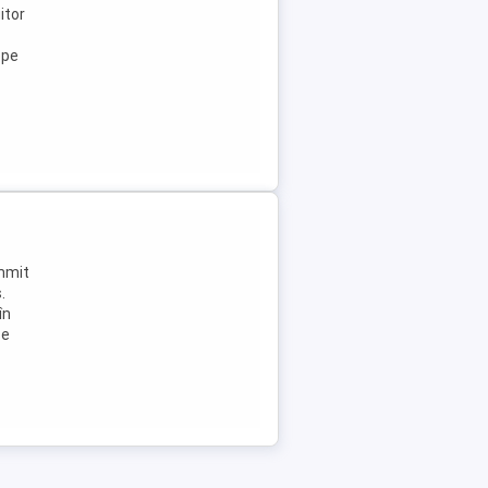
itor
ope
ummit
.
în
Se