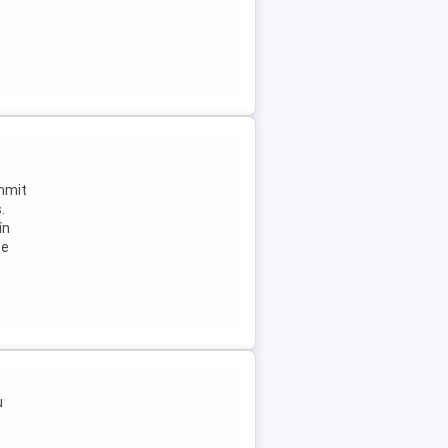
ummit
.
în
Se
u