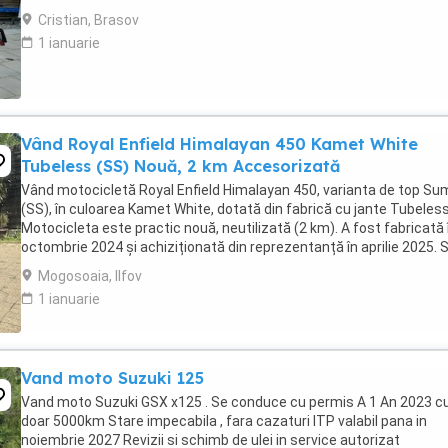
2024. Itp valabil pana in ...
Cristian, Brasov
1 ianuarie
Vând Royal Enfield Himalayan 450 Kamet White
Tubeless (SS) Nouă, 2 km Accesorizată
Vând motocicletă Royal Enfield Himalayan 450, varianta de top S
(SS), în culoarea Kamet White, dotată din fabrică cu jante Tubeless
Motocicleta este practic nouă, neutilizată (2 km). A fost fabricată 
octombrie 2024 și achiziționată din reprezentanță în aprilie 2025. 
află în stare absolut ...
Mogosoaia, Ilfov
1 ianuarie
Vand moto Suzuki 125
Vand moto Suzuki GSX x125 . Se conduce cu permis A 1 An 2023 c
doar 5000km Stare impecabila , fara cazaturi ITP valabil pana in
noiembrie 2027 Revizii si schimb de ulei in service autorizat