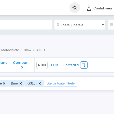
ane
Companii
RON
EUR
Sortează
Contul meu
0
Motociclete
Bmw
G310 r
oane
Companii
RON
EUR
Sortează
0
0
te
Bmw
G310 r
Șterge toate filtrele