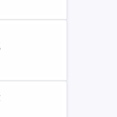
r
a
,
.