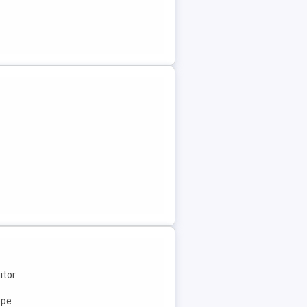
itor
ope