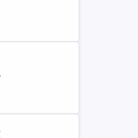
r
a
,
.