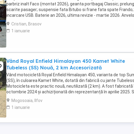
parbriz inalt Faco (montat 2026), geanta portbagaj Classic; prelung
scarite pasager; suspensie fata Bitubo si frane fata spate Frando;
incarcare USB. Baterie an 2026, ultima revizie - martie 2026. Anvel
2024. Itp valabil pana in ...
Cristian, Brasov
1 ianuarie
Vând Royal Enfield Himalayan 450 Kamet White
Tubeless (SS) Nouă, 2 km Accesorizată
Vând motocicletă Royal Enfield Himalayan 450, varianta de top S
(SS), în culoarea Kamet White, dotată din fabrică cu jante Tubeless
Motocicleta este practic nouă, neutilizată (2 km). A fost fabricată 
octombrie 2024 și achiziționată din reprezentanță în aprilie 2025. 
află în stare absolut ...
Mogosoaia, Ilfov
1 ianuarie