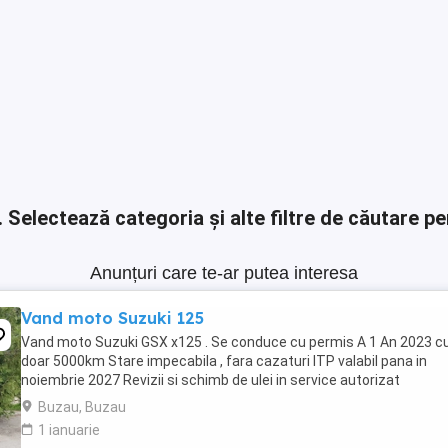
.
Selectează categoria și alte filtre de căutare pe
Anunțuri care te-ar putea interesa
Vand moto Suzuki 125
Vand moto Suzuki GSX x125 . Se conduce cu permis A 1 An 2023 c
doar 5000km Stare impecabila , fara cazaturi ITP valabil pana in
noiembrie 2027 Revizii si schimb de ulei in service autorizat
Buzau, Buzau
1 ianuarie