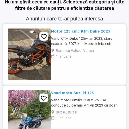
Nu am găsit ceea ce cauți.
Selectează categoria și alte
filtre de căutare pentru a eficientiza căutarea
Anunțuri care te-ar putea interesa
Motor 125 cmc Ktm Duke 2023
Vând KTM Duke 125w, an 2023, stare
excelentă, 3073 km. Motocicleta este
ideală pentru începători sau pentru oraș.
Ramnicu Valcea, Valcea
Fără daune, lovituri!
1 ianuarie
Vand moto Suzuki 125
Vand moto Suzuki GSX x125 . Se
conduce cu permis A 1 An 2023 cu doar
5000km Stare impecabila , fara cazaturi
Buzau, Buzau
ITP valabil pana in noiembrie 2027 Revizii
1 ianuarie
si schimb de ulei in service autorizat