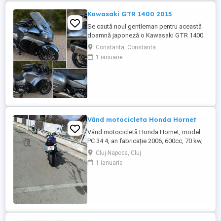
Kawasaki GTR 1400 2015
Se caută noul gentleman pentru această
doamnă japoneză o Kawasaki GTR 1400
care încă întoarce priviri și iubește
Constanta, Constanta
kilometrii. A fost răsfățată, întreținută la
1 ianuarie
timp și tratată cu respect. O dau doar
cuiva care va avea grijă de ea așa cum am
făcut-o și eu. Restul îl va convinge ea la
prima cheie. Vă ...
Vând motocicleta Honda Hornet
Vând motocicletă Honda Hornet, model
PC 34 4, an fabricație 2006, 600cc, 70 kw,
98 cp, inspecție tehnică valabilă până în
Cluj-Napoca, Cluj
august 2027 . Preț 1900 euro
1 ianuarie