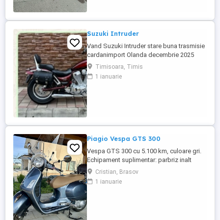
Suzuki Intruder
Vand Suzuki Intruder stare buna trasmisie
cardanimport Olanda decembrie 2025
inmatriculat RO IN FEBRUARIE Nu raspund
Timisoara, Timis
la mesaje.Schimb cu ATV plus sau minus
1 ianuarie
diferenta
Piagio Vespa GTS 300
Vespa GTS 300 cu 5.100 km, culoare gri.
Echipament suplimentar: parbriz inalt
Faco (montat 2026), geanta portbagaj
Cristian, Brasov
Classic; prelungitor scarite pasager;
1 ianuarie
suspensie fata Bitubo si frane fata spate
Frando; incarcare USB. Baterie an 2026,
ultima revizie - martie 2026. Anvelope
2024. Itp valabil pana in ...