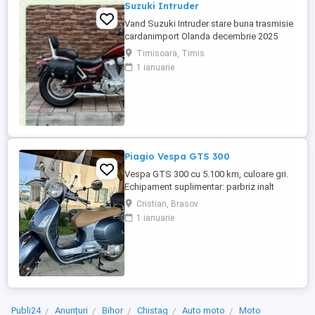
Suzuki Intruder
Vand Suzuki Intruder stare buna trasmisie
cardanimport Olanda decembrie 2025
inmatriculat RO IN FEBRUARIE Nu raspund
Timisoara, Timis
la mesaje.Schimb cu ATV plus sau minus
1 ianuarie
diferenta
Piagio Vespa GTS 300
Vespa GTS 300 cu 5.100 km, culoare gri.
Echipament suplimentar: parbriz inalt
Faco (montat 2026), geanta portbagaj
Cristian, Brasov
Classic; prelungitor scarite pasager;
1 ianuarie
suspensie fata Bitubo si frane fata spate
Frando; incarcare USB. Baterie an 2026,
ultima revizie - martie 2026. Anvelope
2024. Itp valabil pana in ...
Publi24
Anunțuri
Bihor
Chistag
Auto moto
Moto