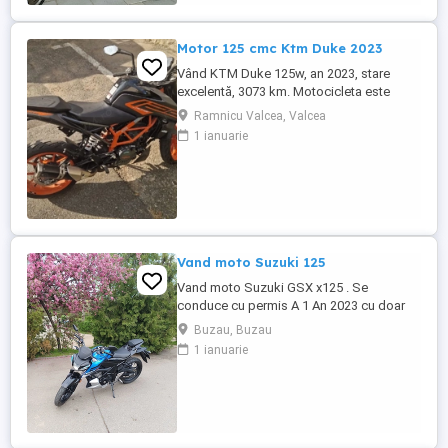
Motor 125 cmc Ktm Duke 2023
Vând KTM Duke 125w, an 2023, stare
excelentă, 3073 km. Motocicleta este
ideală pentru începători sau pentru oraș.
Ramnicu Valcea, Valcea
Fără daune, lovituri!
1 ianuarie
Vand moto Suzuki 125
Vand moto Suzuki GSX x125 . Se
conduce cu permis A 1 An 2023 cu doar
5000km Stare impecabila , fara cazaturi
Buzau, Buzau
ITP valabil pana in noiembrie 2027 Revizii
1 ianuarie
si schimb de ulei in service autorizat