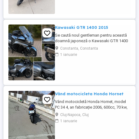
Kawasaki GTR 1400 2015
Se caută noul gentleman pentru această
doamnă japoneză o Kawasaki GTR 1400
care încă întoarce priviri și iubește
Constanta, Constanta
kilometrii. A fost răsfățată, întreținută la
1 ianuarie
timp și tratată cu respect. O dau doar
cuiva care va avea grijă de ea așa cum am
făcut-o și eu. Restul îl va convinge ea la
prima cheie. Vă ...
Vând motocicleta Honda Hornet
Vând motocicletă Honda Hornet, model
PC 34 4, an fabricație 2006, 600cc, 70 kw,
98 cp, inspecție tehnică valabilă până în
Cluj-Napoca, Cluj
august 2027 . Preț 1900 euro
1 ianuarie