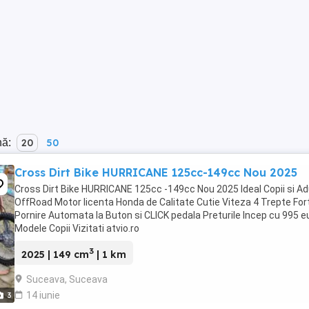
nă:
20
50
Cross Dirt Bike HURRICANE 125cc-149cc Nou 2025
Cross Dirt Bike HURRICANE 125cc -149cc Nou 2025 Ideal Copii si Adu
OffRoad Motor licenta Honda de Calitate Cutie Viteza 4 Trepte For
Pornire Automata la Buton si CLICK pedala Preturile Incep cu 995 e
Modele Copii Vizitati atvio.ro
3
2025 | 149 cm
| 1 km
Suceava, Suceava
14 iunie
3