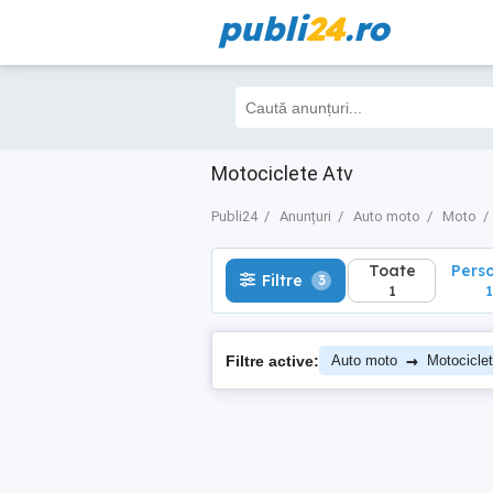
publi
24
.ro
Toate
Perso
Filtre
3
1
1
Motociclete Atv
Publi24
Anunțuri
Auto moto
Moto
Toate
Pers
Filtre
3
1
1
→
Filtre active:
Auto moto
Motocicle