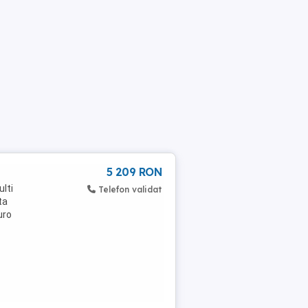
5 209 RON
lti
Telefon validat
ta
uro