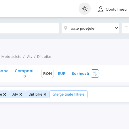
ane
Companii
RON
EUR
Sortează
Contul meu
0
Motociclete
Atv
Dirt bike
oane
Companii
RON
EUR
Sortează
0
te
Atv
Dirt bike
Șterge toate filtrele