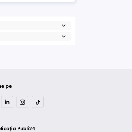
ne pe
licația Publi24