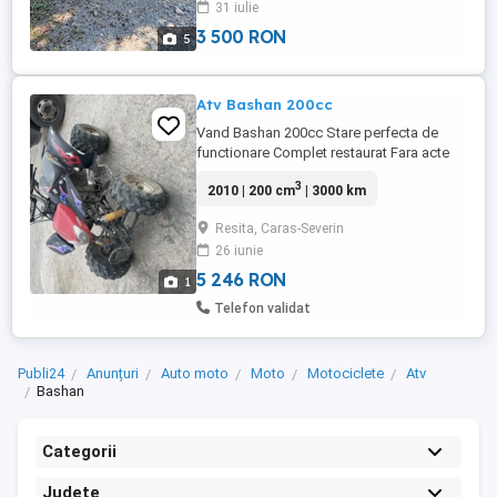
31 iulie
3 500 RON
5
Atv Bashan 200cc
Vand Bashan 200cc Stare perfecta de
functionare Complet restaurat Fara acte
3
2010 | 200 cm
| 3000 km
Resita, Caras-Severin
26 iunie
5 246 RON
1
Telefon validat
Publi24
Anunțuri
Auto moto
Moto
Motociclete
Atv
Bashan
Categorii
Județe