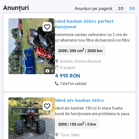
Anunțuri
20
50
Anunțuri pe pagină:
vând bashan 200cc perfect
funcțional
transmisie cardan carburator cu 2 ore de
uz alternator nou filtre de benzină noi filtru
de aer nou baterie nouă
3
2008 | 200 cm
| 2000 km
Bistrita, Bistrita-Nasaud
8 august
5
4 993 RON
Telefon validat
Vând atv bashan 150cc
vând atv bashan 150 cc în stare foarte
bună de funcționare are problema la șaua
că e crăpată și manșoanele sunt
3
2000 | 150 cm
| 0 km
unsuroase de la soare și nu am maneta de
dat înapoi pentru mai multe detalii sunați
Tusa, Salaj
la nr de telefon