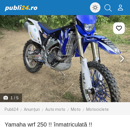
publi
24
.ro
1
/ 5
Publi24
Anunțuri
Auto moto
Moto
Motociclete
Yamaha wrf 250 !! înmatriculată !!