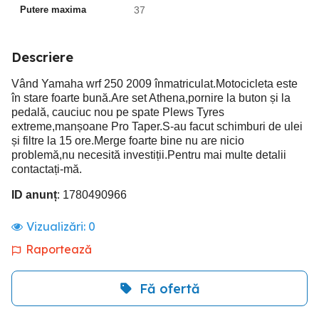
Putere maxima
37
Descriere
Vând Yamaha wrf 250 2009 înmatriculat.Motocicleta este
în stare foarte bună.Are set Athena,pornire la buton și la
pedală, cauciuc nou pe spate Plews Tyres
extreme,manșoane Pro Taper.S-au facut schimburi de ulei
și filtre la 15 ore.Merge foarte bine nu are nicio
problemă,nu necesită investiții.Pentru mai multe detalii
contactați-mă.
ID anunț
: 1780490966
Vizualizări:
0
Raportează
Fă ofertă