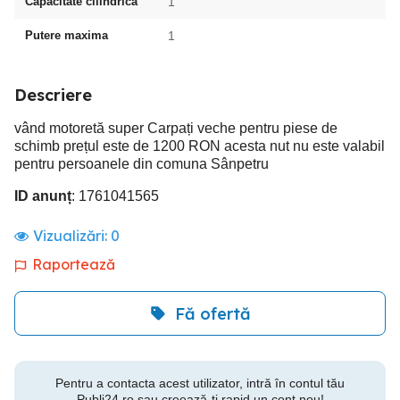
Capacitate cilindrica
1
Putere maxima
1
Descriere
vând motoretă super Carpați veche pentru piese de
schimb prețul este de 1200 RON acesta nut nu este valabil
pentru persoanele din comuna Sânpetru
ID anunț
: 1761041565
Vizualizări:
0
Raportează
Fă ofertă
Pentru a contacta acest utilizator, intră în contul tău
Publi24.ro sau creează-ți rapid un cont nou!