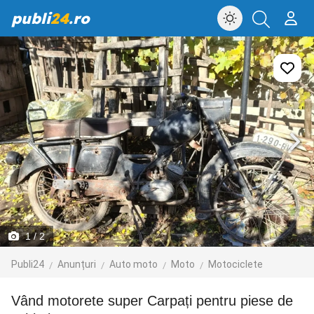
publi
24
.ro
1
/ 2
Publi24
Anunțuri
Auto moto
Moto
Motociclete
vând motorete super Carpați pentru piese de