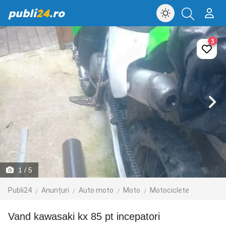
publi
24
.ro
3
1
/ 5
Publi24
Anunțuri
Auto moto
Moto
Motociclete
vand kawasaki kx 85 pt incepatori