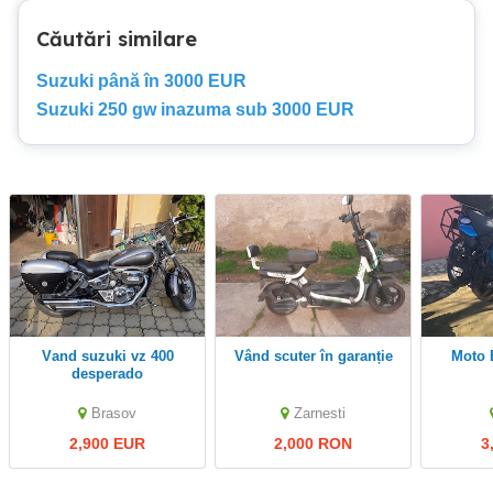
Căutări similare
Suzuki până în 3000 EUR
Suzuki 250 gw inazuma sub 3000 EUR
Vand suzuki vz 400
Vând scuter în garanție
moto
desperado
Brasov
Zarnesti
2,900 EUR
2,000 RON
3