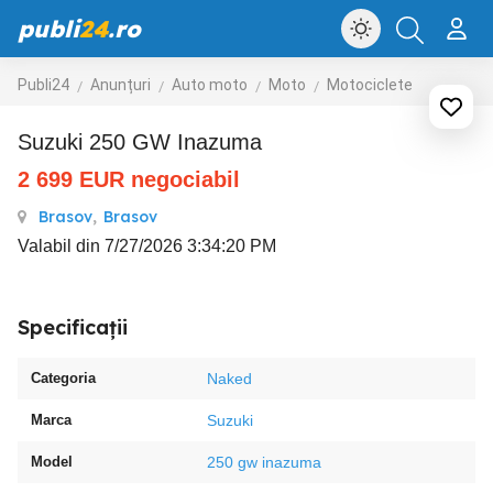
publi
24
.ro
Publi24
Anunțuri
Auto moto
Moto
Motociclete
Suzuki 250 GW Inazuma
2 699
EUR
negociabil
Brasov
,
Brasov
Valabil din 7/27/2026 3:34:20 PM
Specificații
Categoria
Naked
Marca
Suzuki
Model
250 gw inazuma