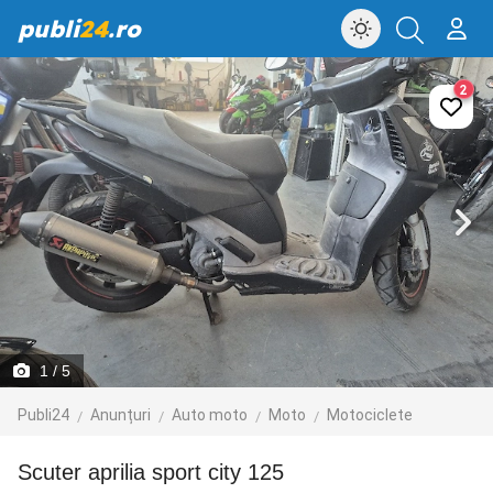
publi
24
.ro
2
1
/ 5
Publi24
Anunțuri
Auto moto
Moto
Motociclete
scuter aprilia sport city 125