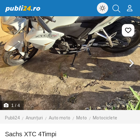
publi
24
.ro
1
/ 4
Publi24
Anunțuri
Auto moto
Moto
Motociclete
Sachs XTC 4Timpi