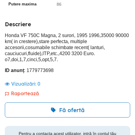
Putere maxima
86
Descriere
Honda VF 750C Magna, 2 surori, 1995 1996,35000 90000
km( in crestere),stare perfecta, multiple
accesorii,cosumabile schimbate recent( lanturi,
cauciucuri,fluide),ITP,etc.,4200 3200 Euro.
o7,doi,1,7,cinci,5,opt,5,7.
ID anunț
: 1779773698
Vizualizări:
0
Raportează
Fă ofertă
Pentru a contacta acest utilizator, intră în contul tău