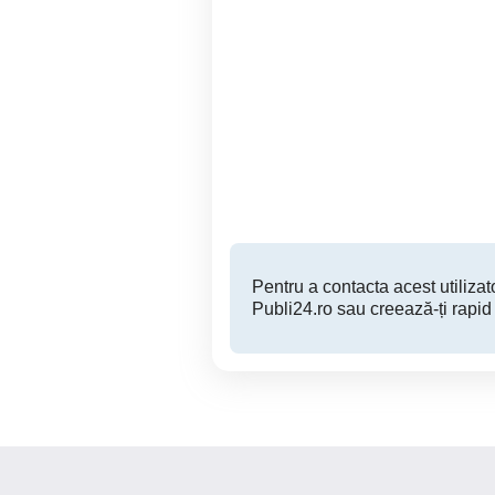
Honda CB600F Hornet 2005
V
Doar 73949 km!
Buzau
2,500 EUR
Pentru a contacta acest utilizato
Publi24.ro sau creează-ți rapid