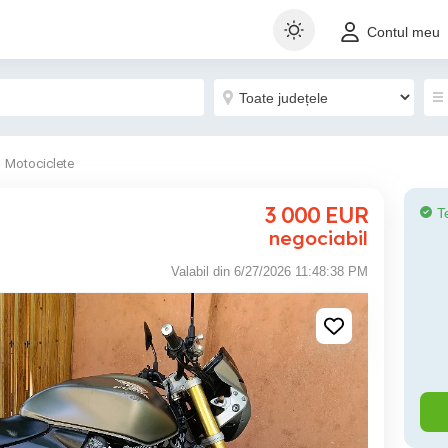
Contul meu
Motociclete
3 000
EUR
T
negociabil
Valabil din 6/27/2026 11:48:38 PM