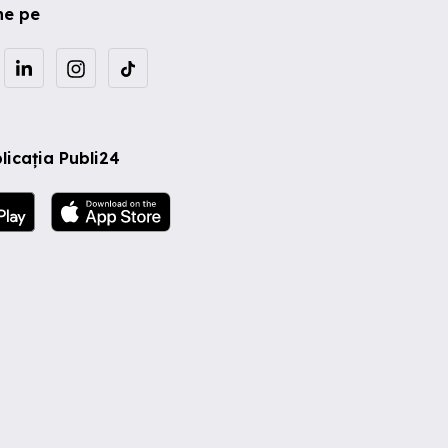
ne pe
licația Publi24