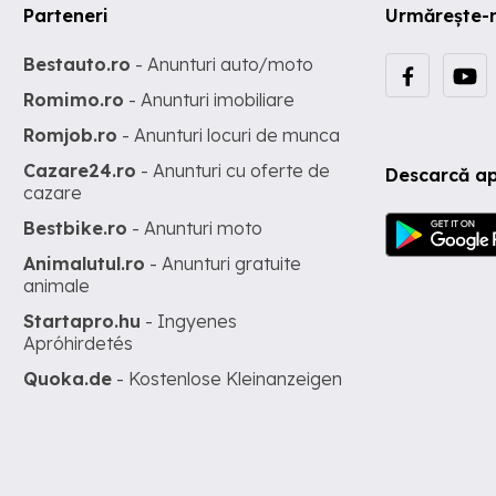
Parteneri
Urmărește-
Bestauto.ro
- Anunturi auto/moto
Romimo.ro
- Anunturi imobiliare
Romjob.ro
- Anunturi locuri de munca
Cazare24.ro
- Anunturi cu oferte de
Descarcă ap
cazare
Bestbike.ro
- Anunturi moto
Animalutul.ro
- Anunturi gratuite
animale
Startapro.hu
- Ingyenes
Apróhirdetés
Quoka.de
- Kostenlose Kleinanzeigen