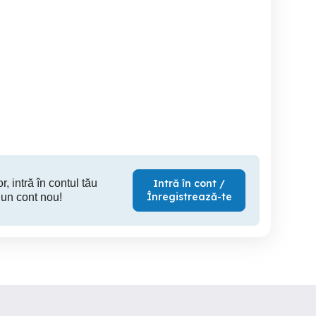
ând Honda Hornet PC41
Honda Hornet PC41
Honda
Varias
Lugoj
T
3,300 EUR
3,550 EUR
2,
r, intră în contul tău
Intră în cont /
Înregistrează-te
 un cont nou!