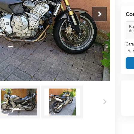
Co
Cara
A