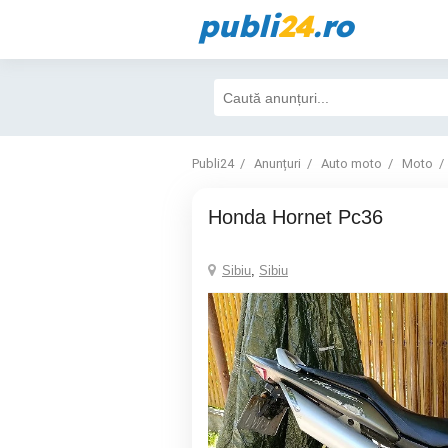
publi
24
.ro
Publi24
Anunțuri
Auto moto
Moto
Honda Hornet Pc36
Sibiu
,
Sibiu