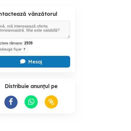
ntactează vânzătorul
ctere rămase:
2939
daugă fișier
?
Mesaj
Distribuie anunțul pe