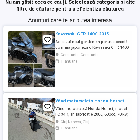
Nu am găsit ceea ce cauți.
Selectează categoria și alte
filtre de căutare pentru a eficientiza căutarea
Anunțuri care te-ar putea interesa
Kawasaki GTR 1400 2015
Se caută noul gentleman pentru această
doamnă japoneză o Kawasaki GTR 1400
care încă întoarce priviri și iubește
Constanta, Constanta
kilometrii. A fost răsfățată, întreținută la
1 ianuarie
timp și tratată cu respect. O dau doar
cuiva care va avea grijă de ea așa cum am
făcut-o și eu. Restul îl va convinge ea la
prima cheie. Vă ...
Vând motocicleta Honda Hornet
Vând motocicletă Honda Hornet, model
PC 34 4, an fabricație 2006, 600cc, 70 kw,
98 cp, inspecție tehnică valabilă până în
Cluj-Napoca, Cluj
august 2027 . Preț 1900 euro
1 ianuarie