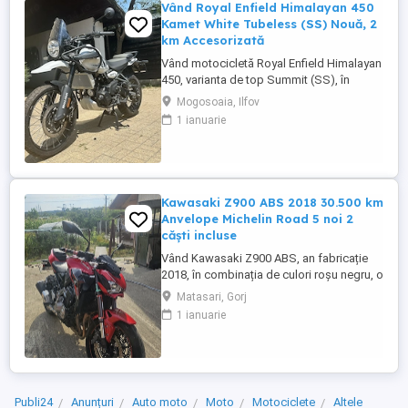
Vând Royal Enfield Himalayan 450
Kamet White Tubeless (SS) Nouă, 2
km Accesorizată
Vând motocicletă Royal Enfield Himalayan
450, varianta de top Summit (SS), în
culoarea Kamet White, dotată din fabrică
Mogosoaia, Ilfov
cu jante Tubeless. Motocicleta este
1 ianuarie
practic nouă, neutilizată (2 km). A fost
fabricată în octombrie 2024 și
achiziționată din reprezentanță în aprilie
2025. Se află în stare absolut ...
Kawasaki Z900 ABS 2018 30.500 km
Anvelope Michelin Road 5 noi 2
căști incluse
Vând Kawasaki Z900 ABS, an fabricație
2018, în combinația de culori roșu negru, o
configurație foarte frumoasă și mai rar
Matasari, Gorj
întâlnită. Motocicleta are aproximativ
1 ianuarie
30.500 km și se prezintă foarte bine. Este
echipată cu anvelope Michelin Road 5 noi,
care au rulat mai puțin de 100 km. RAR
efectuat recent, ...
Publi24
Anunțuri
Auto moto
Moto
Motociclete
Altele