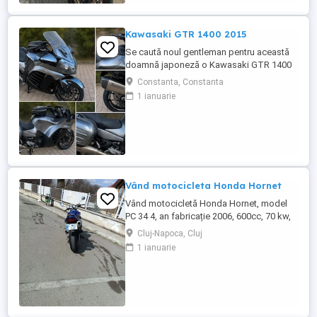
care au rulat mai puțin de 100 km. RAR
efectuat recent, ...
Kawasaki GTR 1400 2015
Se caută noul gentleman pentru această
doamnă japoneză o Kawasaki GTR 1400
care încă întoarce priviri și iubește
Constanta, Constanta
kilometrii. A fost răsfățată, întreținută la
1 ianuarie
timp și tratată cu respect. O dau doar
cuiva care va avea grijă de ea așa cum am
făcut-o și eu. Restul îl va convinge ea la
prima cheie. Vă ...
Vând motocicleta Honda Hornet
Vând motocicletă Honda Hornet, model
PC 34 4, an fabricație 2006, 600cc, 70 kw,
98 cp, inspecție tehnică valabilă până în
Cluj-Napoca, Cluj
august 2027 . Preț 1900 euro
1 ianuarie