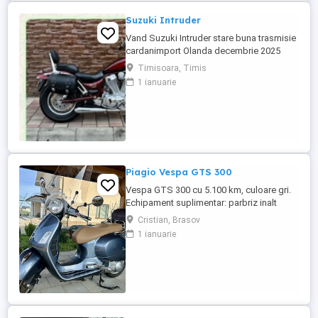
Suzuki Intruder
Vand Suzuki Intruder stare buna trasmisie
cardanimport Olanda decembrie 2025
inmatriculat RO IN FEBRUARIE Nu raspund
Timisoara, Timis
la mesaje.Schimb cu ATV plus sau minus
1 ianuarie
diferenta
Piagio Vespa GTS 300
Vespa GTS 300 cu 5.100 km, culoare gri.
Echipament suplimentar: parbriz inalt
Faco (montat 2026), geanta portbagaj
Cristian, Brasov
Classic; prelungitor scarite pasager;
1 ianuarie
suspensie fata Bitubo si frane fata spate
Frando; incarcare USB. Baterie an 2026,
ultima revizie - martie 2026. Anvelope
2024. Itp valabil pana in ...