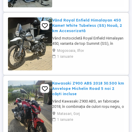
2024. Itp valabil pana in ...
Vând Royal Enfield Himalayan 450
Kamet White Tubeless (SS) Nouă, 2
km Accesorizată
Vând motocicletă Royal Enfield Himalayan
450, varianta de top Summit (SS), în
culoarea Kamet White, dotată din fabrică
Mogosoaia, Ilfov
cu jante Tubeless. Motocicleta este
1 ianuarie
practic nouă, neutilizată (2 km). A fost
fabricată în octombrie 2024 și
achiziționată din reprezentanță în aprilie
2025. Se află în stare absolut ...
Kawasaki Z900 ABS 2018 30.500 km
Anvelope Michelin Road 5 noi 2
căști incluse
Vând Kawasaki Z900 ABS, an fabricație
2018, în combinația de culori roșu negru, o
configurație foarte frumoasă și mai rar
Matasari, Gorj
întâlnită. Motocicleta are aproximativ
1 ianuarie
30.500 km și se prezintă foarte bine. Este
echipată cu anvelope Michelin Road 5 noi,