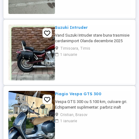
Suzuki Intruder
Vand Suzuki Intruder stare buna trasmisie
cardanimport Olanda decembrie 2025
inmatriculat RO IN FEBRUARIE Nu raspund
Timisoara, Timis
la mesaje.Schimb cu ATV plus sau minus
1 ianuarie
diferenta
Piagio Vespa GTS 300
Vespa GTS 300 cu 5.100 km, culoare gri.
Echipament suplimentar: parbriz inalt
Faco (montat 2026), geanta portbagaj
Cristian, Brasov
Classic; prelungitor scarite pasager;
1 ianuarie
suspensie fata Bitubo si frane fata spate
Frando; incarcare USB. Baterie an 2026,
ultima revizie - martie 2026. Anvelope