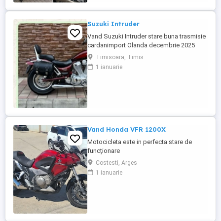
Suzuki Intruder
Vand Suzuki Intruder stare buna trasmisie
cardanimport Olanda decembrie 2025
inmatriculat RO IN FEBRUARIE Nu raspund
Timisoara, Timis
la mesaje.Schimb cu ATV plus sau minus
1 ianuarie
diferenta
Vand Honda VFR 1200X
Motocicleta este in perfecta stare de
funcționare
Costesti, Arges
1 ianuarie