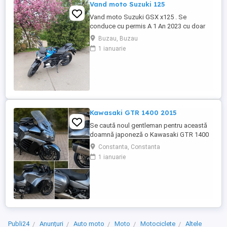
Vand moto Suzuki 125
Vand moto Suzuki GSX x125 . Se
conduce cu permis A 1 An 2023 cu doar
5000km Stare impecabila , fara cazaturi
Buzau, Buzau
ITP valabil pana in noiembrie 2027 Revizii
1 ianuarie
si schimb de ulei in service autorizat
Kawasaki GTR 1400 2015
Se caută noul gentleman pentru această
doamnă japoneză o Kawasaki GTR 1400
care încă întoarce priviri și iubește
Constanta, Constanta
kilometrii. A fost răsfățată, întreținută la
1 ianuarie
timp și tratată cu respect. O dau doar
cuiva care va avea grijă de ea așa cum am
făcut-o și eu. Restul îl va convinge ea la
prima cheie. Vă ...
Publi24
Anunțuri
Auto moto
Moto
Motociclete
Altele