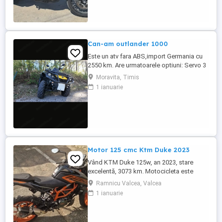
Can-am outlander 1000
Este un atv fara ABS,import Germania cu
2550 km. Are urmatoarele optiuni: Servo 3
nivele Suspensie FOX cu rebound Bullbar
Moravita, Timis
fata Bullbar spate Handguardurile Can am
1 ianuarie
Jante beadlock
Motor 125 cmc Ktm Duke 2023
Vând KTM Duke 125w, an 2023, stare
excelentă, 3073 km. Motocicleta este
ideală pentru începători sau pentru oraș.
Ramnicu Valcea, Valcea
Fără daune, lovituri!
1 ianuarie