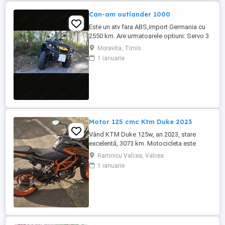
Can-am outlander 1000
Este un atv fara ABS,import Germania cu
2550 km. Are urmatoarele optiuni: Servo 3
nivele Suspensie FOX cu rebound Bullbar
Moravita, Timis
fata Bullbar spate Handguardurile Can am
1 ianuarie
Jante beadlock
Motor 125 cmc Ktm Duke 2023
Vând KTM Duke 125w, an 2023, stare
excelentă, 3073 km. Motocicleta este
ideală pentru începători sau pentru oraș.
Ramnicu Valcea, Valcea
Fără daune, lovituri!
1 ianuarie