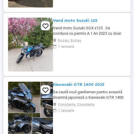
Vand moto Suzuki 125
Vand moto Suzuki GSX x125 . Se
conduce cu permis A 1 An 2023 cu doar
5000km Stare impecabila , fara cazaturi
Buzau, Buzau
ITP valabil pana in noiembrie 2027 Revizii
1 ianuarie
si schimb de ulei in service autorizat
Kawasaki GTR 1400 2015
Se caută noul gentleman pentru această
doamnă japoneză o Kawasaki GTR 1400
care încă întoarce priviri și iubește
Constanta, Constanta
kilometrii. A fost răsfățată, întreținută la
1 ianuarie
timp și tratată cu respect. O dau doar
cuiva care va avea grijă de ea așa cum am
făcut-o și eu. Restul îl va convinge ea la
prima cheie. Vă ...