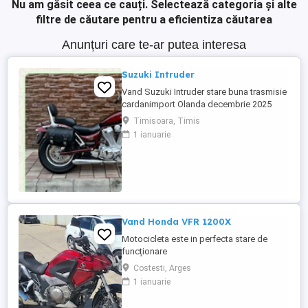
Nu am găsit ceea ce cauți.
Selectează categoria și alte
filtre de căutare pentru a eficientiza căutarea
Anunțuri care te-ar putea interesa
Suzuki Intruder
Vand Suzuki Intruder stare buna trasmisie
cardanimport Olanda decembrie 2025
inmatriculat RO IN FEBRUARIE Nu raspund
Timisoara, Timis
la mesaje.Schimb cu ATV plus sau minus
1 ianuarie
diferenta
Vand Honda VFR 1200X
Motocicleta este in perfecta stare de
funcționare
Costesti, Arges
1 ianuarie