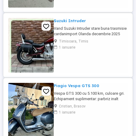
Suzuki Intruder
Vand Suzuki Intruder stare buna trasmisie
cardanimport Olanda decembrie 2025
inmatriculat RO IN FEBRUARIE Nu raspund
Timisoara, Timis
la mesaje.Schimb cu ATV plus sau minus
1 ianuarie
diferenta
Piagio Vespa GTS 300
Vespa GTS 300 cu 5.100 km, culoare gri.
Echipament suplimentar: parbriz inalt
Faco (montat 2026), geanta portbagaj
Cristian, Brasov
Classic; prelungitor scarite pasager;
1 ianuarie
suspensie fata Bitubo si frane fata spate
Frando; incarcare USB. Baterie an 2026,
ultima revizie - martie 2026. Anvelope
2024. Itp valabil pana in ...