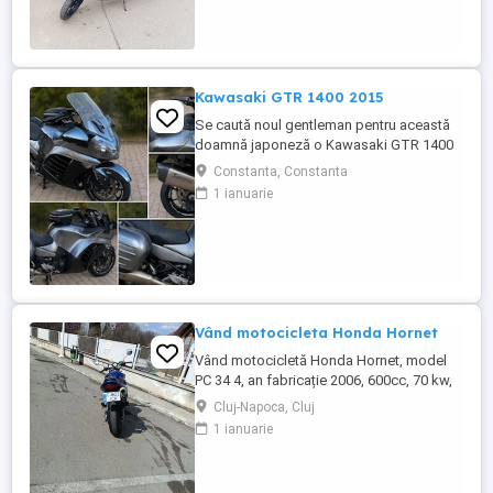
Kawasaki GTR 1400 2015
Se caută noul gentleman pentru această
doamnă japoneză o Kawasaki GTR 1400
care încă întoarce priviri și iubește
Constanta, Constanta
kilometrii. A fost răsfățată, întreținută la
1 ianuarie
timp și tratată cu respect. O dau doar
cuiva care va avea grijă de ea așa cum am
făcut-o și eu. Restul îl va convinge ea la
prima cheie. Vă ...
Vând motocicleta Honda Hornet
Vând motocicletă Honda Hornet, model
PC 34 4, an fabricație 2006, 600cc, 70 kw,
98 cp, inspecție tehnică valabilă până în
Cluj-Napoca, Cluj
august 2027 . Preț 1900 euro
1 ianuarie