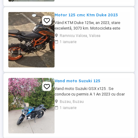
Motor 125 cmc Ktm Duke 2023
Vând KTM Duke 125w, an 2023, stare
excelentă, 3073 km. Motocicleta este
ideală pentru începători sau pentru oraș.
Ramnicu Valcea, Valcea
Fără daune, lovituri!
1 ianuarie
Vand moto Suzuki 125
Vand moto Suzuki GSX x125 . Se
conduce cu permis A 1 An 2023 cu doar
5000km Stare impecabila , fara cazaturi
Buzau, Buzau
ITP valabil pana in noiembrie 2027 Revizii
1 ianuarie
si schimb de ulei in service autorizat