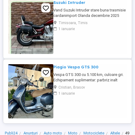
Suzuki Intruder
Vand Suzuki Intruder stare buna trasmisie
cardanimport Olanda decembrie 2025
inmatriculat RO IN FEBRUARIE Nu raspund
Timisoara, Timis
la mesaje.Schimb cu ATV plus sau minus
1 ianuarie
diferenta
Piagio Vespa GTS 300
Vespa GTS 300 cu 5.100 km, culoare gri.
Echipament suplimentar: parbriz inalt
Faco (montat 2026), geanta portbagaj
Cristian, Brasov
Classic; prelungitor scarite pasager;
1 ianuarie
suspensie fata Bitubo si frane fata spate
Frando; incarcare USB. Baterie an 2026,
ultima revizie - martie 2026. Anvelope
2024. Itp valabil pana in ...
Publi24
Anunțuri
Auto moto
Moto
Motociclete
Altele
49