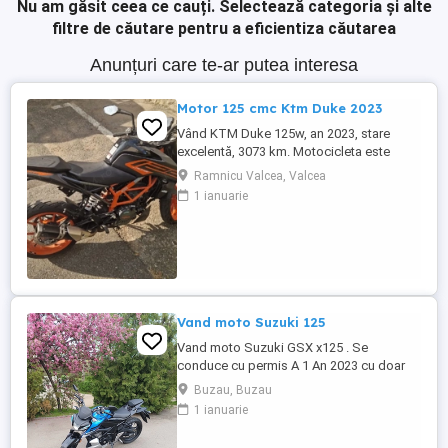
Nu am găsit ceea ce cauți.
Selectează categoria și alte
filtre de căutare pentru a eficientiza căutarea
Anunțuri care te-ar putea interesa
Motor 125 cmc Ktm Duke 2023
Vând KTM Duke 125w, an 2023, stare
excelentă, 3073 km. Motocicleta este
ideală pentru începători sau pentru oraș.
Ramnicu Valcea, Valcea
Fără daune, lovituri!
1 ianuarie
Vand moto Suzuki 125
Vand moto Suzuki GSX x125 . Se
conduce cu permis A 1 An 2023 cu doar
5000km Stare impecabila , fara cazaturi
Buzau, Buzau
ITP valabil pana in noiembrie 2027 Revizii
1 ianuarie
si schimb de ulei in service autorizat