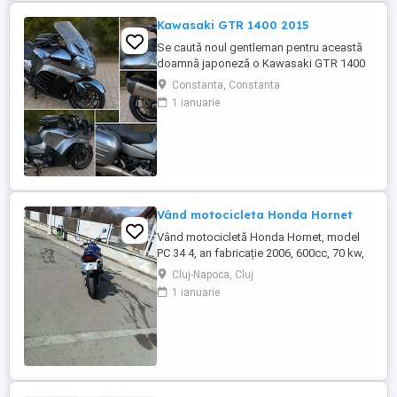
Kawasaki GTR 1400 2015
Se caută noul gentleman pentru această
doamnă japoneză o Kawasaki GTR 1400
care încă întoarce priviri și iubește
Constanta, Constanta
kilometrii. A fost răsfățată, întreținută la
1 ianuarie
timp și tratată cu respect. O dau doar
cuiva care va avea grijă de ea așa cum am
făcut-o și eu. Restul îl va convinge ea la
prima cheie. Vă ...
Vând motocicleta Honda Hornet
Vând motocicletă Honda Hornet, model
PC 34 4, an fabricație 2006, 600cc, 70 kw,
98 cp, inspecție tehnică valabilă până în
Cluj-Napoca, Cluj
august 2027 . Preț 1900 euro
1 ianuarie