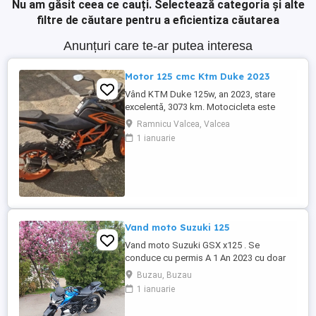
Nu am găsit ceea ce cauți.
Selectează categoria și alte
filtre de căutare pentru a eficientiza căutarea
Anunțuri care te-ar putea interesa
Motor 125 cmc Ktm Duke 2023
Vând KTM Duke 125w, an 2023, stare
excelentă, 3073 km. Motocicleta este
ideală pentru începători sau pentru oraș.
Ramnicu Valcea, Valcea
Fără daune, lovituri!
1 ianuarie
Vand moto Suzuki 125
Vand moto Suzuki GSX x125 . Se
conduce cu permis A 1 An 2023 cu doar
5000km Stare impecabila , fara cazaturi
Buzau, Buzau
ITP valabil pana in noiembrie 2027 Revizii
1 ianuarie
si schimb de ulei in service autorizat