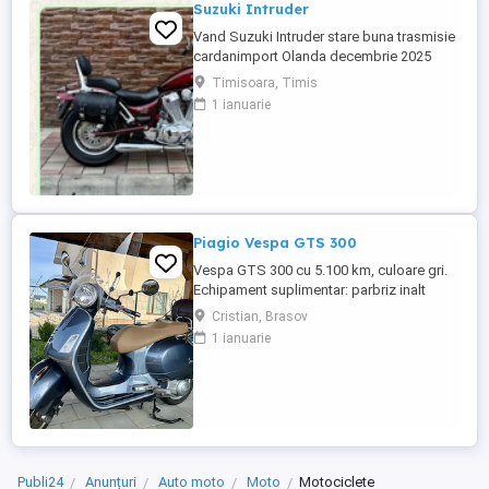
Suzuki Intruder
Vand Suzuki Intruder stare buna trasmisie
cardanimport Olanda decembrie 2025
inmatriculat RO IN FEBRUARIE Nu raspund
Timisoara, Timis
la mesaje.Schimb cu ATV plus sau minus
1 ianuarie
diferenta
Piagio Vespa GTS 300
Vespa GTS 300 cu 5.100 km, culoare gri.
Echipament suplimentar: parbriz inalt
Faco (montat 2026), geanta portbagaj
Cristian, Brasov
Classic; prelungitor scarite pasager;
1 ianuarie
suspensie fata Bitubo si frane fata spate
Frando; incarcare USB. Baterie an 2026,
ultima revizie - martie 2026. Anvelope
2024. Itp valabil pana in ...
Publi24
Anunțuri
Auto moto
Moto
Motociclete