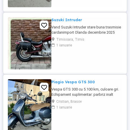
Suzuki Intruder
Vand Suzuki Intruder stare buna trasmisie
cardanimport Olanda decembrie 2025
inmatriculat RO IN FEBRUARIE Nu raspund
Timisoara, Timis
la mesaje.Schimb cu ATV plus sau minus
1 ianuarie
diferenta
Piagio Vespa GTS 300
Vespa GTS 300 cu 5.100 km, culoare gri.
Echipament suplimentar: parbriz inalt
Faco (montat 2026), geanta portbagaj
Cristian, Brasov
Classic; prelungitor scarite pasager;
1 ianuarie
suspensie fata Bitubo si frane fata spate
Frando; incarcare USB. Baterie an 2026,
ultima revizie - martie 2026. Anvelope
2024. Itp valabil pana in ...