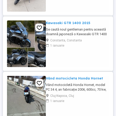
Kawasaki GTR 1400 2015
Se caută noul gentleman pentru această
doamnă japoneză o Kawasaki GTR 1400
care încă întoarce priviri și iubește
Constanta, Constanta
kilometrii. A fost răsfățată, întreținută la
1 ianuarie
timp și tratată cu respect. O dau doar
cuiva care va avea grijă de ea așa cum am
făcut-o și eu. Restul îl va convinge ea la
prima cheie. Vă ...
Vând motocicleta Honda Hornet
Vând motocicletă Honda Hornet, model
PC 34 4, an fabricație 2006, 600cc, 70 kw,
98 cp, inspecție tehnică valabilă până în
Cluj-Napoca, Cluj
august 2027 . Preț 1900 euro
1 ianuarie