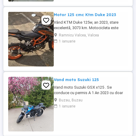
Motor 125 cmc Ktm Duke 2023
Vând KTM Duke 125w, an 2023, stare
excelentă, 3073 km. Motocicleta este
ideală pentru începători sau pentru oraș.
Ramnicu Valcea, Valcea
Fără daune, lovituri!
1 ianuarie
Vand moto Suzuki 125
Vand moto Suzuki GSX x125 . Se
conduce cu permis A 1 An 2023 cu doar
5000km Stare impecabila , fara cazaturi
Buzau, Buzau
ITP valabil pana in noiembrie 2027 Revizii
1 ianuarie
si schimb de ulei in service autorizat