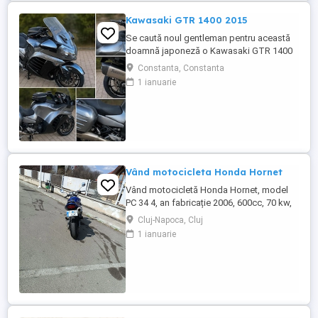
Kawasaki GTR 1400 2015
Se caută noul gentleman pentru această
doamnă japoneză o Kawasaki GTR 1400
care încă întoarce priviri și iubește
Constanta, Constanta
kilometrii. A fost răsfățată, întreținută la
1 ianuarie
timp și tratată cu respect. O dau doar
cuiva care va avea grijă de ea așa cum am
făcut-o și eu. Restul îl va convinge ea la
prima cheie. Vă ...
Vând motocicleta Honda Hornet
Vând motocicletă Honda Hornet, model
PC 34 4, an fabricație 2006, 600cc, 70 kw,
98 cp, inspecție tehnică valabilă până în
Cluj-Napoca, Cluj
august 2027 . Preț 1900 euro
1 ianuarie