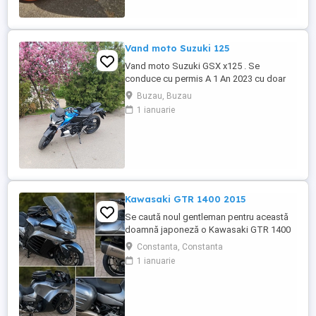
Vand moto Suzuki 125
Vand moto Suzuki GSX x125 . Se
conduce cu permis A 1 An 2023 cu doar
5000km Stare impecabila , fara cazaturi
Buzau, Buzau
ITP valabil pana in noiembrie 2027 Revizii
1 ianuarie
si schimb de ulei in service autorizat
Kawasaki GTR 1400 2015
Se caută noul gentleman pentru această
doamnă japoneză o Kawasaki GTR 1400
care încă întoarce priviri și iubește
Constanta, Constanta
kilometrii. A fost răsfățată, întreținută la
1 ianuarie
timp și tratată cu respect. O dau doar
cuiva care va avea grijă de ea așa cum am
făcut-o și eu. Restul îl va convinge ea la
prima cheie. Vă ...