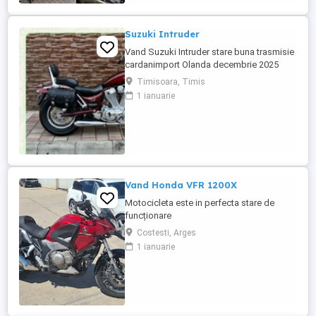
Suzuki Intruder
Vand Suzuki Intruder stare buna trasmisie
cardanimport Olanda decembrie 2025
inmatriculat RO IN FEBRUARIE Nu raspund
Timisoara, Timis
la mesaje.Schimb cu ATV plus sau minus
1 ianuarie
diferenta
Vand Honda VFR 1200X
Motocicleta este in perfecta stare de
funcționare
Costesti, Arges
1 ianuarie