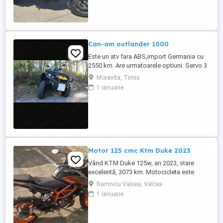
Can-am outlander 1000
Este un atv fara ABS,import Germania cu
2550 km. Are urmatoarele optiuni: Servo 3
nivele Suspensie FOX cu rebound Bullbar
Moravita, Timis
fata Bullbar spate Handguardurile Can am
1 ianuarie
Jante beadlock
Motor 125 cmc Ktm Duke 2023
Vând KTM Duke 125w, an 2023, stare
excelentă, 3073 km. Motocicleta este
ideală pentru începători sau pentru oraș.
Ramnicu Valcea, Valcea
Fără daune, lovituri!
1 ianuarie