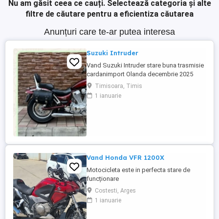
Nu am găsit ceea ce cauți.
Selectează categoria și alte
filtre de căutare pentru a eficientiza căutarea
Anunțuri care te-ar putea interesa
Suzuki Intruder
Vand Suzuki Intruder stare buna trasmisie
cardanimport Olanda decembrie 2025
inmatriculat RO IN FEBRUARIE Nu raspund
Timisoara, Timis
la mesaje.Schimb cu ATV plus sau minus
1 ianuarie
diferenta
Vand Honda VFR 1200X
Motocicleta este in perfecta stare de
funcționare
Costesti, Arges
1 ianuarie