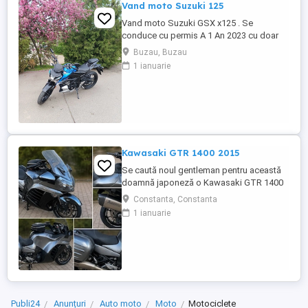
Vand moto Suzuki 125
Vand moto Suzuki GSX x125 . Se
conduce cu permis A 1 An 2023 cu doar
5000km Stare impecabila , fara cazaturi
Buzau, Buzau
ITP valabil pana in noiembrie 2027 Revizii
1 ianuarie
si schimb de ulei in service autorizat
Kawasaki GTR 1400 2015
Se caută noul gentleman pentru această
doamnă japoneză o Kawasaki GTR 1400
care încă întoarce priviri și iubește
Constanta, Constanta
kilometrii. A fost răsfățată, întreținută la
1 ianuarie
timp și tratată cu respect. O dau doar
cuiva care va avea grijă de ea așa cum am
făcut-o și eu. Restul îl va convinge ea la
prima cheie. Vă ...
Publi24
Anunțuri
Auto moto
Moto
Motociclete