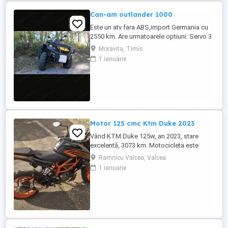
Can-am outlander 1000
Este un atv fara ABS,import Germania cu
2550 km. Are urmatoarele optiuni: Servo 3
nivele Suspensie FOX cu rebound Bullbar
Moravita, Timis
fata Bullbar spate Handguardurile Can am
1 ianuarie
Jante beadlock
Motor 125 cmc Ktm Duke 2023
Vând KTM Duke 125w, an 2023, stare
excelentă, 3073 km. Motocicleta este
ideală pentru începători sau pentru oraș.
Ramnicu Valcea, Valcea
Fără daune, lovituri!
1 ianuarie