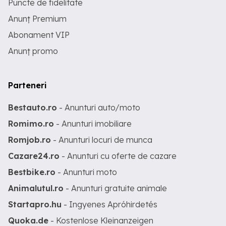
Puncte de fidelitate
Anunț Premium
Abonament VIP
Anunț promo
Parteneri
Bestauto.ro
- Anunturi auto/moto
Romimo.ro
- Anunturi imobiliare
Romjob.ro
- Anunturi locuri de munca
Cazare24.ro
- Anunturi cu oferte de cazare
Bestbike.ro
- Anunturi moto
Animalutul.ro
- Anunturi gratuite animale
Startapro.hu
- Ingyenes Apróhirdetés
Quoka.de
- Kostenlose Kleinanzeigen