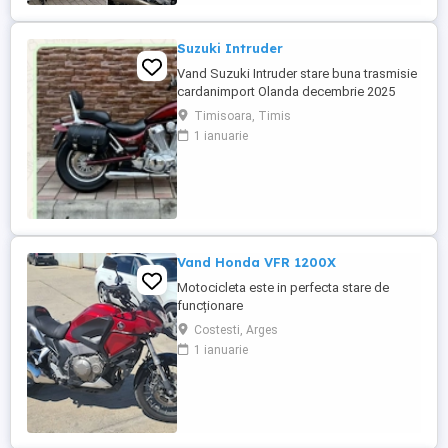
Suzuki Intruder
Vand Suzuki Intruder stare buna trasmisie
cardanimport Olanda decembrie 2025
inmatriculat RO IN FEBRUARIE Nu raspund
Timisoara, Timis
la mesaje.Schimb cu ATV plus sau minus
1 ianuarie
diferenta
Vand Honda VFR 1200X
Motocicleta este in perfecta stare de
funcționare
Costesti, Arges
1 ianuarie