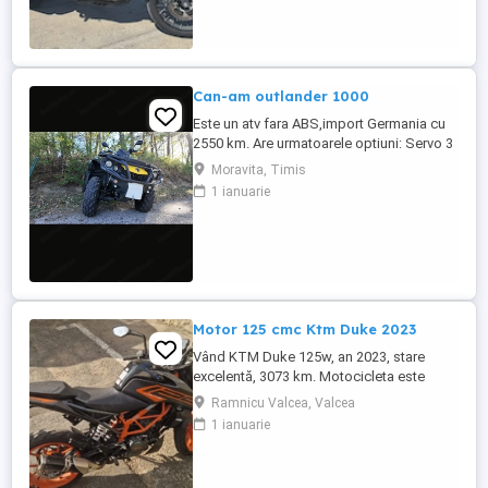
Can-am outlander 1000
Este un atv fara ABS,import Germania cu
2550 km. Are urmatoarele optiuni: Servo 3
nivele Suspensie FOX cu rebound Bullbar
Moravita, Timis
fata Bullbar spate Handguardurile Can am
1 ianuarie
Jante beadlock
Motor 125 cmc Ktm Duke 2023
Vând KTM Duke 125w, an 2023, stare
excelentă, 3073 km. Motocicleta este
ideală pentru începători sau pentru oraș.
Ramnicu Valcea, Valcea
Fără daune, lovituri!
1 ianuarie