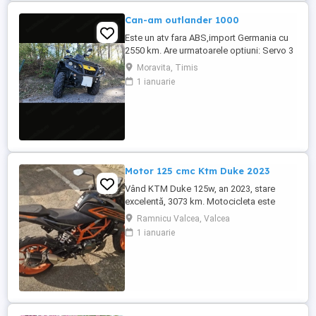
Can-am outlander 1000
Este un atv fara ABS,import Germania cu
2550 km. Are urmatoarele optiuni: Servo 3
nivele Suspensie FOX cu rebound Bullbar
Moravita, Timis
fata Bullbar spate Handguardurile Can am
1 ianuarie
Jante beadlock
Motor 125 cmc Ktm Duke 2023
Vând KTM Duke 125w, an 2023, stare
excelentă, 3073 km. Motocicleta este
ideală pentru începători sau pentru oraș.
Ramnicu Valcea, Valcea
Fără daune, lovituri!
1 ianuarie