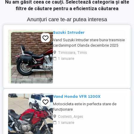
Nu am găsit ceea ce cauți.
Selectează categoria și alte
filtre de căutare pentru a eficientiza căutarea
Anunțuri care te-ar putea interesa
Suzuki Intruder
Vand Suzuki Intruder stare buna trasmisie
cardanimport Olanda decembrie 2025
inmatriculat RO IN FEBRUARIE Nu raspund
Timisoara, Timis
la mesaje.Schimb cu ATV plus sau minus
1 ianuarie
diferenta
Vand Honda VFR 1200X
Motocicleta este in perfecta stare de
funcționare
Costesti, Arges
1 ianuarie