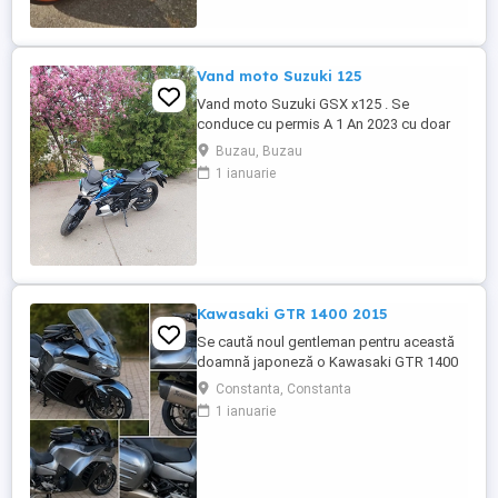
Vand moto Suzuki 125
Vand moto Suzuki GSX x125 . Se
conduce cu permis A 1 An 2023 cu doar
5000km Stare impecabila , fara cazaturi
Buzau, Buzau
ITP valabil pana in noiembrie 2027 Revizii
1 ianuarie
si schimb de ulei in service autorizat
Kawasaki GTR 1400 2015
Se caută noul gentleman pentru această
doamnă japoneză o Kawasaki GTR 1400
care încă întoarce priviri și iubește
Constanta, Constanta
kilometrii. A fost răsfățată, întreținută la
1 ianuarie
timp și tratată cu respect. O dau doar
cuiva care va avea grijă de ea așa cum am
făcut-o și eu. Restul îl va convinge ea la
prima cheie. Vă ...