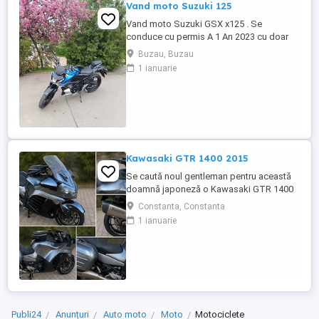
Vand moto Suzuki 125
Vand moto Suzuki GSX x125 . Se
conduce cu permis A 1 An 2023 cu doar
5000km Stare impecabila , fara cazaturi
Buzau, Buzau
ITP valabil pana in noiembrie 2027 Revizii
1 ianuarie
si schimb de ulei in service autorizat
Kawasaki GTR 1400 2015
Se caută noul gentleman pentru această
doamnă japoneză o Kawasaki GTR 1400
care încă întoarce priviri și iubește
Constanta, Constanta
kilometrii. A fost răsfățată, întreținută la
1 ianuarie
timp și tratată cu respect. O dau doar
cuiva care va avea grijă de ea așa cum am
făcut-o și eu. Restul îl va convinge ea la
prima cheie. Vă ...
Publi24
Anunțuri
Auto moto
Moto
Motociclete