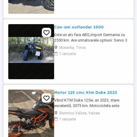
Can-am outlander 1000
Este un atv fara ABS,import Germania cu
2550 km. Are urmatoarele optiuni: Servo 3
nivele Suspensie FOX cu rebound Bullbar
Moravita, Timis
fata Bullbar spate Handguardurile Can am
1 ianuarie
Jante beadlock
Motor 125 cmc Ktm Duke 2023
Vând KTM Duke 125w, an 2023, stare
excelentă, 3073 km. Motocicleta este
ideală pentru începători sau pentru oraș.
Ramnicu Valcea, Valcea
Fără daune, lovituri!
1 ianuarie