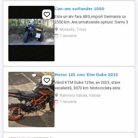
Can-am outlander 1000
Este un atv fara ABS,import Germania cu
2550 km. Are urmatoarele optiuni: Servo 3
nivele Suspensie FOX cu rebound Bullbar
Moravita, Timis
fata Bullbar spate Handguardurile Can am
1 ianuarie
Jante beadlock
Motor 125 cmc Ktm Duke 2023
Vând KTM Duke 125w, an 2023, stare
excelentă, 3073 km. Motocicleta este
ideală pentru începători sau pentru oraș.
Ramnicu Valcea, Valcea
Fără daune, lovituri!
1 ianuarie