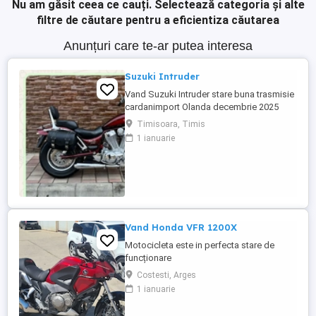
Nu am găsit ceea ce cauți.
Selectează categoria și alte
filtre de căutare pentru a eficientiza căutarea
Anunțuri care te-ar putea interesa
Suzuki Intruder
Vand Suzuki Intruder stare buna trasmisie
cardanimport Olanda decembrie 2025
inmatriculat RO IN FEBRUARIE Nu raspund
Timisoara, Timis
la mesaje.Schimb cu ATV plus sau minus
1 ianuarie
diferenta
Vand Honda VFR 1200X
Motocicleta este in perfecta stare de
funcționare
Costesti, Arges
1 ianuarie