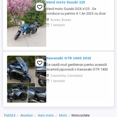
Vand moto Suzuki 125
Vand moto Suzuki GSX x125 . Se
conduce cu permis A 1 An 2023 cu doar
5000km Stare impecabila , fara cazaturi
Buzau, Buzau
ITP valabil pana in noiembrie 2027 Revizii
1 ianuarie
si schimb de ulei in service autorizat
Kawasaki GTR 1400 2015
Se caută noul gentleman pentru această
doamnă japoneză o Kawasaki GTR 1400
care încă întoarce priviri și iubește
Constanta, Constanta
kilometrii. A fost răsfățată, întreținută la
1 ianuarie
timp și tratată cu respect. O dau doar
cuiva care va avea grijă de ea așa cum am
făcut-o și eu. Restul îl va convinge ea la
prima cheie. Vă ...
Publi24
Anunțuri
Auto moto
Moto
Motociclete