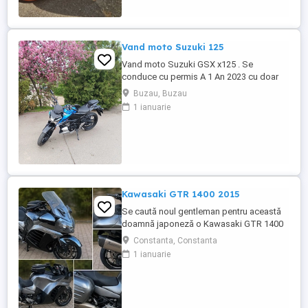
Vand moto Suzuki 125
Vand moto Suzuki GSX x125 . Se
conduce cu permis A 1 An 2023 cu doar
5000km Stare impecabila , fara cazaturi
Buzau, Buzau
ITP valabil pana in noiembrie 2027 Revizii
1 ianuarie
si schimb de ulei in service autorizat
Kawasaki GTR 1400 2015
Se caută noul gentleman pentru această
doamnă japoneză o Kawasaki GTR 1400
care încă întoarce priviri și iubește
Constanta, Constanta
kilometrii. A fost răsfățată, întreținută la
1 ianuarie
timp și tratată cu respect. O dau doar
cuiva care va avea grijă de ea așa cum am
făcut-o și eu. Restul îl va convinge ea la
prima cheie. Vă ...