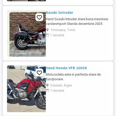
Suzuki Intruder
Vand Suzuki Intruder stare buna trasmisie
cardanimport Olanda decembrie 2025
inmatriculat RO IN FEBRUARIE Nu raspund
Timisoara, Timis
la mesaje.Schimb cu ATV plus sau minus
1 ianuarie
diferenta
Vand Honda VFR 1200X
Motocicleta este in perfecta stare de
funcționare
Costesti, Arges
1 ianuarie